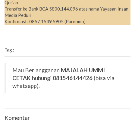
Qur'an
Transfer ke Bank BCA 5800.144.096 atas nama Yayasan Insan
Media Peduli
Konfirmasi : 0857 1549 5905 (Purnomo)
Tag :
Mau Berlangganan
MAJALAH UMMI
CETAK
hubungi
081546144426
(bisa via
whatsapp).
Komentar