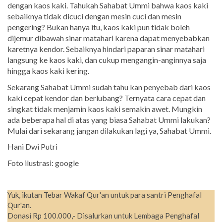
dengan kaos kaki. Tahukah Sahabat Ummi bahwa kaos kaki
sebaiknya tidak dicuci dengan mesin cuci dan mesin
pengering? Bukan hanya itu, kaos kaki pun tidak boleh
dijemur dibawah sinar matahari karena dapat menyebabkan
karetnya kendor. Sebaiknya hindari paparan sinar matahari
langsung ke kaos kaki, dan cukup mengangin-anginnya saja
hingga kaos kaki kering.
Sekarang Sahabat Ummi sudah tahu kan penyebab dari kaos
kaki cepat kendor dan berlubang? Ternyata cara cepat dan
singkat tidak menjamin kaos kaki semakin awet. Mungkin
ada beberapa hal di atas yang biasa Sahabat Ummi lakukan?
Mulai dari sekarang jangan dilakukan lagi ya, Sahabat Ummi.
Hani Dwi Putri
Foto ilustrasi: google
Yuk, ikutan Tebar Wakaf Qur'an untuk para santri Penghafal
Qur'an.
Donasi Rp 100.000,- Disalurkan untuk Lembaga Penghafal