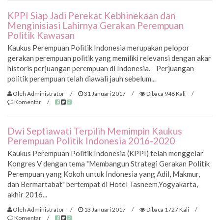
KPPI Siap Jadi Perekat Kebhinekaan dan
Menginisiasi Lahirnya Gerakan Perempuan
Politik Kawasan
Kaukus Perempuan Politik Indonesia merupakan pelopor
gerakan perempuan politik yang memiliki relevansi dengan akar
historis perjuangan perempuan di Indonesia. Perjuangan
politik perempuan telah diawali jauh sebelum...
Oleh Administrator
/
31 Januari 2017
/
Dibaca 948 Kali
/
Komentar
/
Dwi Septiawati Terpilih Memimpin Kaukus
Perempuan Politik Indonesia 2016-2020
Kaukus Perempuan Politik Indonesia (KPPI) telah menggelar
Kongres V dengan tema "Membangun Strategi Gerakan Politik
Perempuan yang Kokoh untuk Indonesia yang Adil, Makmur,
dan Bermartabat" bertempat di Hotel Tasneem,Yogyakarta,
akhir 2016...
Oleh Administrator
/
13 Januari 2017
/
Dibaca 1727 Kali
/
Komentar
/