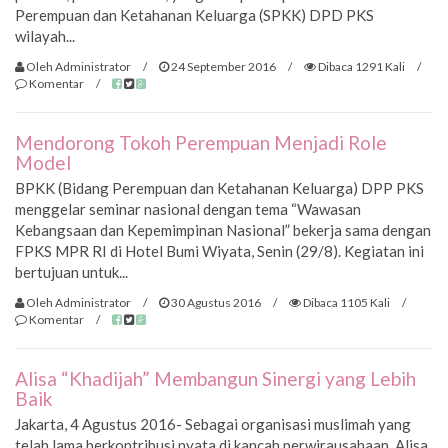
Perempuan dan Ketahanan Keluarga (SPKK) DPD PKS
wilayah...
Oleh Administrator
/
24 September 2016
/
Dibaca 1291 Kali
/
Komentar
/
Mendorong Tokoh Perempuan Menjadi Role
Model
BPKK (Bidang Perempuan dan Ketahanan Keluarga) DPP PKS
menggelar seminar nasional dengan tema “Wawasan
Kebangsaan dan Kepemimpinan Nasional” bekerja sama dengan
FPKS MPR RI di Hotel Bumi Wiyata, Senin (29/8). Kegiatan ini
bertujuan untuk...
Oleh Administrator
/
30 Agustus 2016
/
Dibaca 1105 Kali
/
Komentar
/
Alisa “Khadijah” Membangun Sinergi yang Lebih
Baik
Jakarta, 4 Agustus 2016- Sebagai organisasi muslimah yang
telah lama berkontribusi nyata di kancah perwirausahaan, Alisa