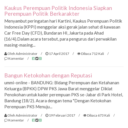
Kaukus Perempuan Politik Indonesia Siapkan
Perempuan Politik Berkarakter
Menyambut peringatan hari Kartini, Kaukus Perempuan Politik
Indonesia (KPPI) menggelar aksi gerak jalan sehat di kawasan
Car Free Day (CFD), Bundaran HI, Jakarta pada Ahad
(16/4).Dalam acara tersebut, para pengurus dari perwakilan
masing-masing...
Oleh Administrator
/
17 April 2017
/
Dibaca 712 Kali
/
Komentar
/
Bangun Ketokohan dengan Reputasi
ummi-online - BANDUNG: Bidang Perempuan dan Ketahanan
Keluarga (BPKK) DPW PKS Jawa Barat menggelar Diklat
Penokohan untuk kader perempuan PKS se-Jabar di Park Hotel,
Bandung (18/2). Acara dengan tema "Dengan Ketokohan
Perempuan PKS Menuju...
Oleh Administrator
/
19 Februari 2017
/
Dibaca 673 Kali
/
Komentar
/