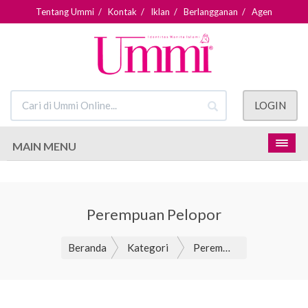
Tentang Ummi
/
Kontak
/
Iklan
/
Berlangganan
/
Agen
LOGIN
MAIN MENU
Perempuan Pelopor
Beranda
Kategori
Perempuan Pelopor