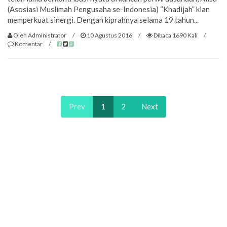
(Asosiasi Muslimah Pengusaha se-Indonesia) “Khadijah” kian
memperkuat sinergi. Dengan kiprahnya selama 19 tahun...
Oleh Administrator
/
10 Agustus 2016
/
Dibaca 1690 Kali
/
Komentar
/
Prev
1
2
Next