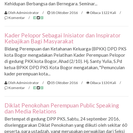
Kehidupan Berbangsa dan Bernegara. Seminar...
Oleh Administrator
/
18 Oktober 2016
/
Dibaca 1122 Kali
/
Komentar
/
Kader Pelopor Sebagai Inisiator dan Inspirator
Kebajikan Bagi Masyarakat
Bidang Perempuan dan Ketahanan Keluarga (BPKK) DPD PKS
kota Bogor mengadakan Pelatihan Kader Perempuan Pelopor
di gedung PKK kota Bogor, Ahad (2/10). Hj. Santy Yulia, S.Pd
ketua BPKK DPD PKS Kota Bogor mengatakan, "Pemunculan
kader perempuan kota...
Oleh Administrator
/
05 Oktober 2016
/
Dibaca 1130 Kali
/
Komentar
/
Diklat Penokohan Perempuan Public Speaking
dan Media Relations
Bertempat di gedung DPP PKS, Sabtu, 24 september 2016,
diselenggarakan Diklat Penokohan yang diikuti oleh sekitar 60
peserta, para ustadzah, yang merupakan perwakilan dari Seksi