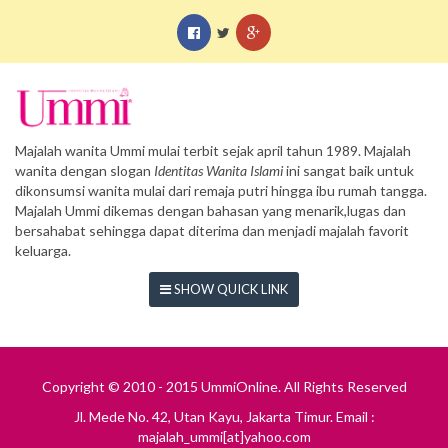
Majalah wanita Ummi mulai terbit sejak april tahun 1989. Majalah
wanita dengan slogan
Identitas Wanita Islami
ini sangat baik untuk
dikonsumsi wanita mulai dari remaja putri hingga ibu rumah tangga.
Majalah Ummi dikemas dengan bahasan yang menarik,lugas dan
bersahabat sehingga dapat diterima dan menjadi majalah favorit
keluarga.
SHOW QUICK LINK
Copyright © 2010 - 2015 UmmiOnline. All Rights Reserved
Jl. Mede No. 42, Utan Kayu, Jakarta Timur. Email :
majalah_ummi[at]yahoo.com