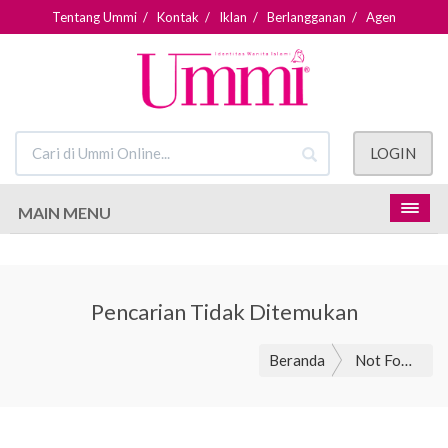
Tentang Ummi
/
Kontak
/
Iklan
/
Berlangganan
/
Agen
LOGIN
MAIN MENU
Pencarian Tidak Ditemukan
Beranda
Not Found