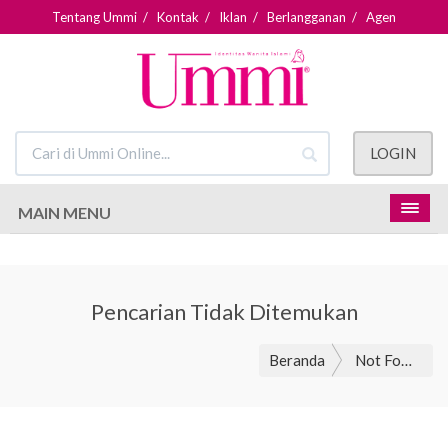
Tentang Ummi
/
Kontak
/
Iklan
/
Berlangganan
/
Agen
LOGIN
MAIN MENU
Pencarian Tidak Ditemukan
Beranda
Not Found