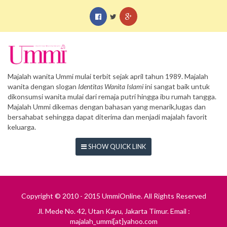
Majalah wanita Ummi mulai terbit sejak april tahun 1989. Majalah
wanita dengan slogan
Identitas Wanita Islami
ini sangat baik untuk
dikonsumsi wanita mulai dari remaja putri hingga ibu rumah tangga.
Majalah Ummi dikemas dengan bahasan yang menarik,lugas dan
bersahabat sehingga dapat diterima dan menjadi majalah favorit
keluarga.
SHOW QUICK LINK
Copyright © 2010 - 2015 UmmiOnline. All Rights Reserved
Jl. Mede No. 42, Utan Kayu, Jakarta Timur. Email :
majalah_ummi[at]yahoo.com