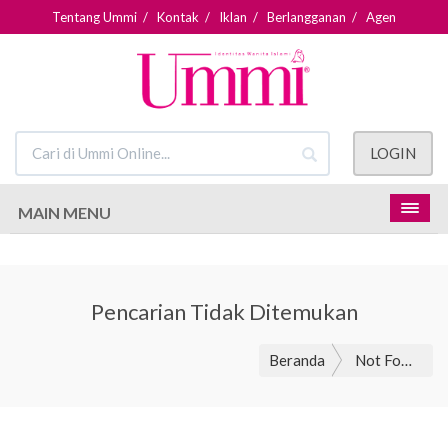
Tentang Ummi
/
Kontak
/
Iklan
/
Berlangganan
/
Agen
LOGIN
MAIN MENU
Pencarian Tidak Ditemukan
Beranda
Not Found