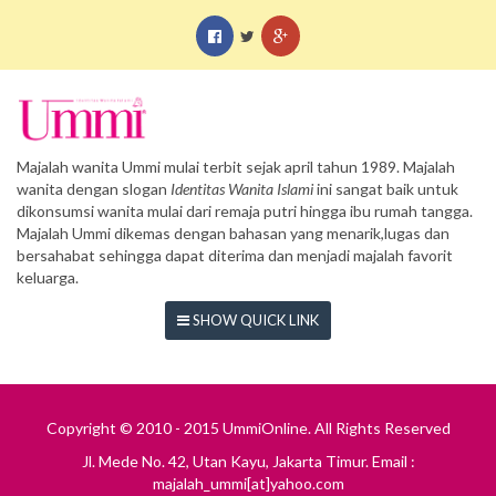
Majalah wanita Ummi mulai terbit sejak april tahun 1989. Majalah
wanita dengan slogan
Identitas Wanita Islami
ini sangat baik untuk
dikonsumsi wanita mulai dari remaja putri hingga ibu rumah tangga.
Majalah Ummi dikemas dengan bahasan yang menarik,lugas dan
bersahabat sehingga dapat diterima dan menjadi majalah favorit
keluarga.
SHOW QUICK LINK
Copyright © 2010 - 2015 UmmiOnline. All Rights Reserved
Jl. Mede No. 42, Utan Kayu, Jakarta Timur. Email :
majalah_ummi[at]yahoo.com