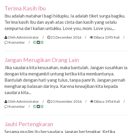
Terima Kasih Ibu
Ibu adalah matahari bagi hidupku. Ia adalah tiket surga bagiku.
Terima kasih Ibu dan ayah atas cinta dan kasih yang selalu
sempurna dari kalian untukku. Love you, mom. Love you,...
Oleh Administrator
/
21 Desember 2016
/
Dibaca 1395 Kali
/
Komentar
/
Jangan Merugikan Orang Lain
Jika saudara kita kesusahan, maka bantulah. Jangan susahkan ia
dengan kita mengambil untung ketika kita membantunya.
Bantulah dengan hati yang tulus, tanpa pamrih. Jangan pernah
mengharap balasan darinya. Karena kewajiban kita kepada
saudara kita...
Oleh Administrator
/
21 November 2016
/
Dibaca 1956 Kali
/
Komentar
/
Jauhi Pertengkaran
Sesama muslim itu bersaudara, jangan bertengkar. Ketika