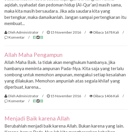
aqidah, syahadat dan pedoman hidup (Al-Qur’an) masih sama,
maka kita masih bersaudara. Jika ada saudara kita yang
bertengkar, maka damaikanlah. Jangan sampai pertengkaran itu
membuat...
Oleh Administrator
/
15 November 2016
/
Dibaca 1678 Kali
/
Komentar
/
Allah Maha Pengampun
Allah Maha Baik. Ia tidak akan menghukum hambanya, jika
hambanya meminta ampunan Pada-Nya. Kita saja yang terlalu
sombong untuk memohon ampunan, mengakui setiap kesalahan
yang dilakukan. Memohon ampunlah atas segala khilaf yang
diperbuat, karena...
Oleh Administrator
/
15 November 2016
/
Dibaca 1406 Kali
/
Komentar
/
Menjadi Baik karena Allah
Berubahlah menjadi baik karena Allah. Bukan karena yang lain.