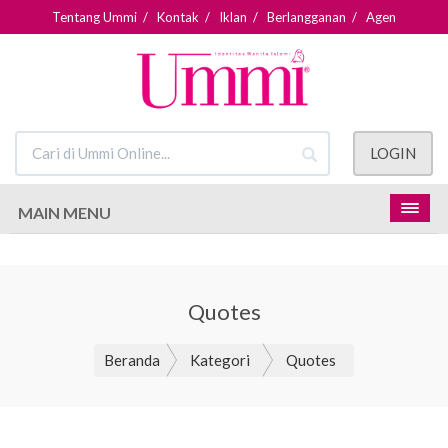
Tentang Ummi
/
Kontak
/
Iklan
/
Berlangganan
/
Agen
LOGIN
MAIN MENU
Quotes
Beranda
Kategori
Quotes