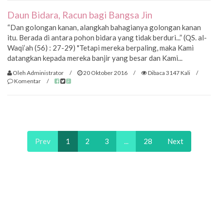
Daun Bidara, Racun bagi Bangsa Jin
“Dan golongan kanan, alangkah bahagianya golongan kanan
itu. Berada di antara pohon bidara yang tidak berduri...” (QS. al-
Waqi’ah (56) : 27-29) "Tetapi mereka berpaling, maka Kami
datangkan kepada mereka banjir yang besar dan Kami...
Oleh Administrator
/
20 Oktober 2016
/
Dibaca 3147 Kali
/
Komentar
/
Prev
1
2
3
...
28
Next