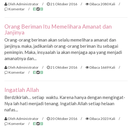
Oleh Administrator
/
21 Oktober 2016
/
Dibaca 2080 Kali
/
Komentar
/
Orang Beriman Itu Memelihara Amanat dan
Janjinya
Orang-orang beriman akan selalu memelihara amanat dan
janjinya. maka, jadikanlah orang-orang beriman itu sebagai
pemimpin. Maka, insyaalah ia akan menjaga apa yang menjadi
amanatnya dan...
Oleh Administrator
/
21 Oktober 2016
/
Dibaca 1669 Kali
/
Komentar
/
Ingatlah Allah
Berdzikirlah… setiap waktu. Karena hanya dengan mengingat-
Nya lah hati menjadi tenang. Ingatlah Allah setiap helaan
nafas...
Oleh Administrator
/
20 Oktober 2016
/
Dibaca 2023 Kali
/
Komentar
/