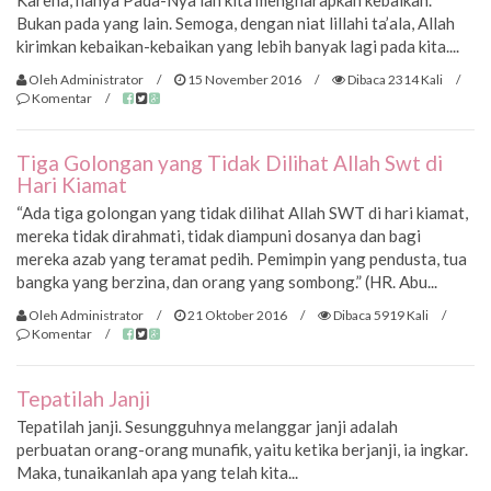
Karena, hanya Pada-Nya lah kita mengharapkan kebaikan.
Bukan pada yang lain. Semoga, dengan niat lillahi ta’ala, Allah
kirimkan kebaikan-kebaikan yang lebih banyak lagi pada kita....
Oleh Administrator
/
15 November 2016
/
Dibaca 2314 Kali
/
Komentar
/
Tiga Golongan yang Tidak Dilihat Allah Swt di
Hari Kiamat
“Ada tiga golongan yang tidak dilihat Allah SWT di hari kiamat,
mereka tidak dirahmati, tidak diampuni dosanya dan bagi
mereka azab yang teramat pedih. Pemimpin yang pendusta, tua
bangka yang berzina, dan orang yang sombong.” (HR. Abu...
Oleh Administrator
/
21 Oktober 2016
/
Dibaca 5919 Kali
/
Komentar
/
Tepatilah Janji
Tepatilah janji. Sesungguhnya melanggar janji adalah
perbuatan orang-orang munafik, yaitu ketika berjanji, ia ingkar.
Maka, tunaikanlah apa yang telah kita...