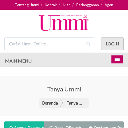
Tentang Ummi
/
Kontak
/
Iklan
/
Berlangganan
/
Agen
LOGIN
MAIN MENU
Tanya Ummi
Beranda
Tanya Ummi
Semua Pertanyaan
Perlu Dijawab
Pertanyaan Popul