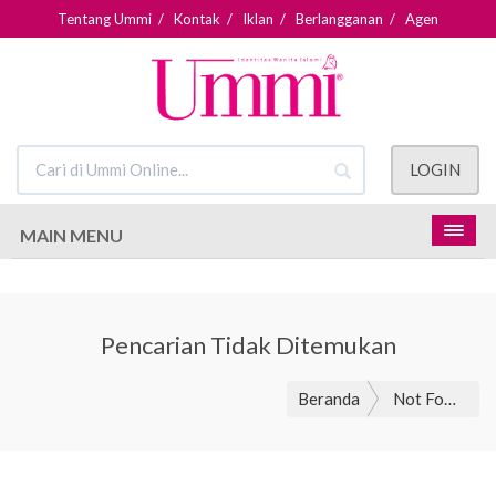
Tentang Ummi
/
Kontak
/
Iklan
/
Berlangganan
/
Agen
LOGIN
MAIN MENU
Pencarian Tidak Ditemukan
Beranda
Not Found