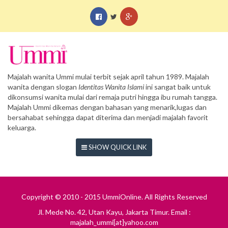
Majalah wanita Ummi mulai terbit sejak april tahun 1989. Majalah
wanita dengan slogan
Identitas Wanita Islami
ini sangat baik untuk
dikonsumsi wanita mulai dari remaja putri hingga ibu rumah tangga.
Majalah Ummi dikemas dengan bahasan yang menarik,lugas dan
bersahabat sehingga dapat diterima dan menjadi majalah favorit
keluarga.
SHOW QUICK LINK
Copyright © 2010 - 2015 UmmiOnline. All Rights Reserved
Jl. Mede No. 42, Utan Kayu, Jakarta Timur. Email :
majalah_ummi[at]yahoo.com