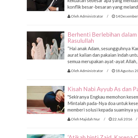
kekuatan sebesar apa yang mendalan
konflik besar-besaran yang melanda 
Oleh Administrator
/
14 Desember
Berhenti Berlebihan dalam
Rasulullah
“Hai anak Adam, sesungguhnya Kam
aurat kalian dan pakaian indah untu
semua merupakan ayat-ayat Allah, s
Oleh Administrator
/
18 Agustus 2
Kisah Nabi Ayyub As dan P
"Sekiranya Engkau memohon kesemb
Mintalah pada-Nya doa untuk kes
memberi solusi kepada suaminya ya
Oleh Majidah Nur
/
22 Juli 2016
/
‘Atikah binti Zaid, Karena