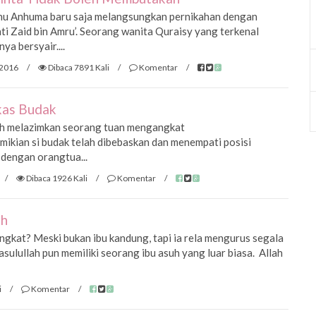
ahu Anhuma baru saja melangsungkan pernikahan dengan
inti Zaid bin Amru’. Seorang wanita Quraisy yang terkenal
a bersyair....
 2016
/
Dibaca 7891 Kali
/
Komentar
/
kas Budak
yah melazimkan seorang tuan mengangkat
ikian si budak telah dibebaskan dan menempati posisi
 dengan orangtua...
/
Dibaca 1926 Kali
/
Komentar
/
uh
angkat? Meski bukan ibu kandung, tapi ia rela mengurus segala
asulullah pun memiliki seorang ibu asuh yang luar biasa. Allah
i
/
Komentar
/