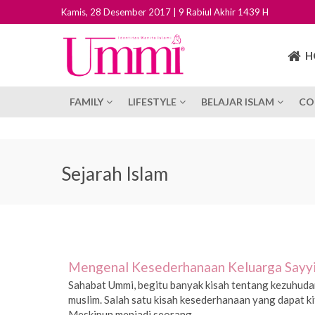
Kamis, 28 Desember 2017 | 9 Rabiul Akhir 1439 H
H
FAMILY
LIFESTYLE
BELAJAR ISLAM
CO
Sejarah Islam
Mengenal Kesederhanaan Keluarga Sayyidi
Sahabat Ummi, begitu banyak kisah tentang kezuhuda
muslim. Salah satu kisah kesederhanaan yang dapat kita
Meskipun menjadi seorang...