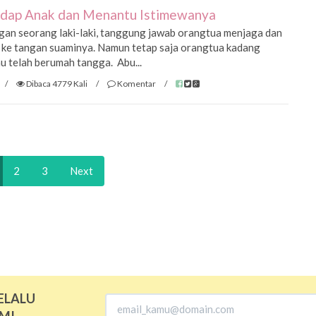
adap Anak dan Menantu Istimewanya
gan seorang laki-laki, tanggung jawab orangtua menjaga dan
 ke tangan suaminya. Namun tetap saja orangtua kadang
u telah berumah tangga. Abu...
/
Dibaca 4779 Kali
/
Komentar
/
2
3
Next
ELALU
MI