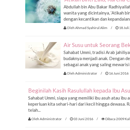
Abdullah bin Abu Bakar Radhiyall
wanita yang dicintainya, ‘Atikah b
dengan kecantikan dan kepandaianny
Oleh Ahmad Syahirul Alim
/
18 Juli
Air Susu untuk Seorang Be
Sahabat Ummi, tradisi Arab jahili
budaknya menjadi anak. Dengan dem
sebagai anak yang saling mewarisi
Oleh Administrator
/
16 Juni 2016
Beginilah Kasih Rasulullah kepada Ibu As
Sahabat Ummi, siapa yang memiliki ibu asuh atau ibu 
keperluan kita sehari-hari dari kecil hingga dewasa. R
telah...
Oleh Administrator
/
03 Juni 2016
/
Dibaca 2009 Kal