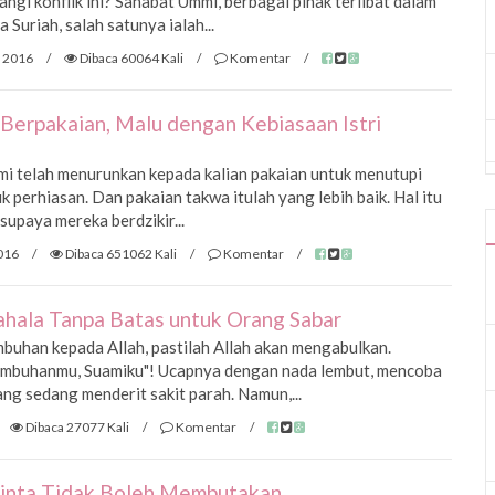
gi konflik ini? Sahabat Ummi, berbagai pihak terlibat dalam
Suriah, salah satunya ialah...
 2016
/
Dibaca 60064 Kali
/
Komentar
/
 Berpakaian, Malu dengan Kebiasaan Istri
i telah menurunkan kepada kalian pakaian untuk menutupi
k perhiasan. Dan pakaian takwa itulah yang lebih baik. Hal itu
upaya mereka berdzikir...
016
/
Dibaca 651062 Kali
/
Komentar
/
ahala Tanpa Batas untuk Orang Sabar
uhan kepada Allah, pastilah Allah akan mengabulkan.
embuhanmu, Suamiku"! Ucapnya dengan nada lembut, mencoba
ng sedang menderit sakit parah. Namun,...
Dibaca 27077 Kali
/
Komentar
/
 Cinta Tidak Boleh Membutakan