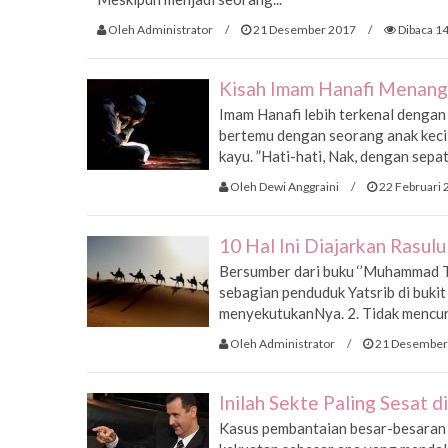
Oleh Administrator
/
21 Desember 2017
/
Dibaca 14
Kisah Imam Hanafi Menangi
Imam Hanafi lebih terkenal dengan 
bertemu dengan seorang anak kecil
kayu. ”Hati-hati, Nak, dengan sepat
Oleh Dewi Anggraini
/
22 Februari 
10 Hal Ini Diajarkan Rasulu
Bersumber dari buku ‘’Muhammad Te
sebagian penduduk Yatsrib di buki
menyekutukanNya. 2. Tidak mencuri.
Oleh Administrator
/
21 Desember
Inilah Sekte Paling Sesat d
Kasus pembantaian besar-besaran d