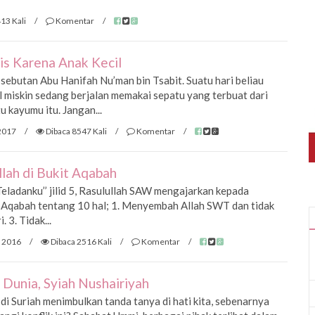
13 Kali
/
Komentar
/
s Karena Anak Kecil
sebutan Abu Hanifah Nu’man bin Tsabit. Suatu hari beliau
 miskin sedang berjalan memakai sepatu yang terbuat dari
u kayumu itu. Jangan...
2017
/
Dibaca 8547 Kali
/
Komentar
/
llah di Bukit Aqabah
ladanku’’ jilid 5, Rasulullah SAW mengajarkan kepada
t Aqabah tentang 10 hal; 1. Menyembah Allah SWT dan tidak
 3. Tidak...
 2016
/
Dibaca 2516 Kali
/
Komentar
/
i Dunia, Syiah Nushairiyah
i Suriah menimbulkan tanda tanya di hati kita, sebenarnya