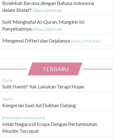
Bolehkah Berdoa dengan Bahasa Indonesia
dalam Shalat?
(Dibaca 8490 Kali)
Sulit Menghafal Al-Quran, Mungkin Ini
Penyebabnya
(Dibaca 5602 Kali)
Mengenal Difteri dan Gejalanya
(Dibaca 5542 Kali)
TERBARU
Quran
Sulit Hamil? Yuk Lakukan Terapi Hujan
Quran
Kengerian Saat Ad Dukhan Datang
Berita Islam Internasional
Inilah Negara di Eropa Dengan Pertumbuhan
Muslim Tercepat