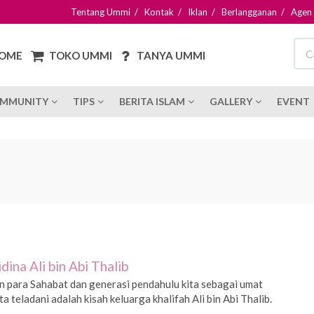
Tentang Ummi
/
Kontak
/
Iklan
/
Berlangganan
/
Agen
OME
TOKO UMMI
TANYA UMMI
MMUNITY
TIPS
BERITA ISLAM
GALLERY
EVENT
na Ali bin Abi Thalib
n para Sahabat dan generasi pendahulu kita sebagai umat
 teladani adalah kisah keluarga khalifah Ali bin Abi Thalib.