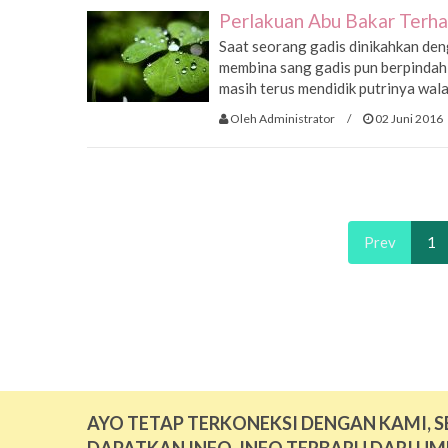
Perlakuan Abu Bakar Terh
Saat seorang gadis dinikahkan den
membina sang gadis pun berpindah
masih terus mendidik putrinya wala
Oleh Administrator
/
02 Juni 2016
Prev
1
AYO TETAP TERKONEKSI DENGAN KAMI, S
DAPATKAN INFO-INFO TERBARU DARI UM