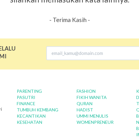
- Terima Kasih -
ELALU
MI
PARENTING
FASHION
K
PASUTRI
FIKIH WANITA
D
FINANCE
QURAN
T
i
TUMBUH KEMBANG
HADIST
KECANTIKAN
UMMI MENULIS
B
KESEHATAN
WOMENPRENEUR
N
B
I