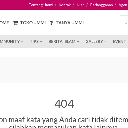
Tentang Ummi
/
Kontak
/
Iklan
/
Berlangganan
/
Agen
OME
TOKO UMMI
TANYA UMMI
MMUNITY
TIPS
BERITA ISLAM
GALLERY
EVENT
404
n maaf kata yang Anda cari tidak dite
silahkan memasukan kata lainnya.