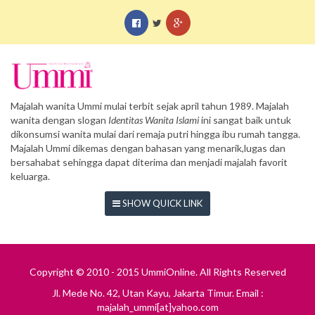
Majalah wanita Ummi mulai terbit sejak april tahun 1989. Majalah
wanita dengan slogan
Identitas Wanita Islami
ini sangat baik untuk
dikonsumsi wanita mulai dari remaja putri hingga ibu rumah tangga.
Majalah Ummi dikemas dengan bahasan yang menarik,lugas dan
bersahabat sehingga dapat diterima dan menjadi majalah favorit
keluarga.
SHOW QUICK LINK
Copyright © 2010 - 2015 UmmiOnline. All Rights Reserved
Jl. Mede No. 42, Utan Kayu, Jakarta Timur. Email :
majalah_ummi[at]yahoo.com