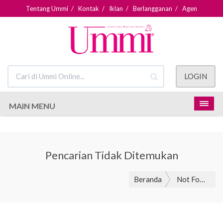
Tentang Ummi
/
Kontak
/
Iklan
/
Berlangganan
/
Agen
LOGIN
MAIN MENU
Pencarian Tidak Ditemukan
Beranda
Not Found