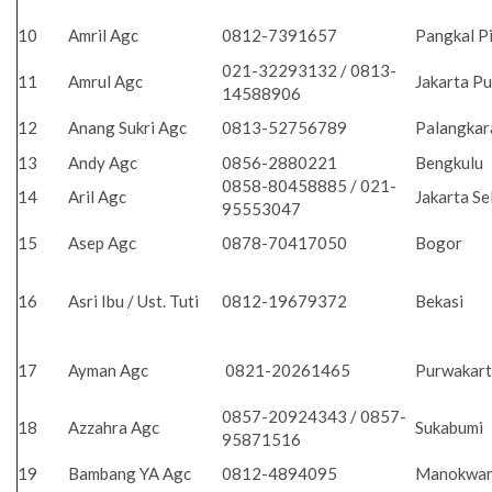
10
Amril Agc
0812-7391657
Pangkal P
021-32293132 / 0813-
11
Amrul Agc
Jakarta P
14588906
12
Anang Sukri Agc
0813-52756789
Palangka
13
Andy Agc
0856-2880221
Bengkulu
0858-80458885 / 021-
14
Aril Agc
Jakarta Se
95553047
15
Asep Agc
0878-70417050
Bogor
16
Asri Ibu / Ust. Tuti
0812-19679372
Bekasi
17
Ayman Agc
0821-20261465
Purwakar
0857-20924343 / 0857-
18
Azzahra Agc
Sukabumi
95871516
19
Bambang YA Agc
0812-4894095
Manokwar