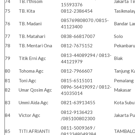
74
TB. I'thisom
Jakarta T
15593376
75
TB. Kita
0812-2386454
Tasikmala
085769808070 /0815-
76
TB. Madani
Bandar L
41123400
77
TB. Matahari
0838-66817007
Solo
78
TB. Mentari Ona
0812-7675152
Pekanbar
0813-44089294 / 0813-
79
Titik Erni Agc
Biak
44121979
80
Tohoma Agc
0812-7966607
Tanjung K
81
Toni Agc
0815-6515101
Pemalang
0896-56419092 / 0812-
82
Umar Qosim Agc
Makasar
41035014
83
Ummi Aida Agc
0821-63913455
Kota Subu
0812-9136423
84
Victor Agc
Jakarta P
/085100802300
0811-5009369 /
85
TITI AFRIANTI
TAMBAL
0813348049384