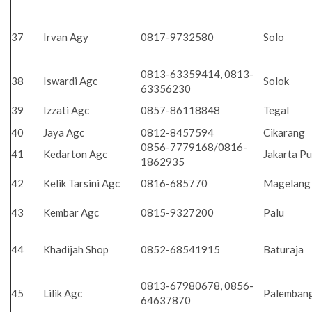
37
Irvan Agy
0817-9732580
Solo
0813-63359414, 0813-
38
Iswardi Agc
Solok
63356230
39
Izzati Agc
0857-86118848
Tegal
40
Jaya Agc
0812-8457594
Cikarang
0856-7779168/0816-
41
Kedarton Agc
Jakarta P
1862935
42
Kelik Tarsini Agc
0816-685770
Magelan
43
Kembar Agc
0815-9327200
Palu
44
Khadijah Shop
0852-68541915
Baturaja
0813-67980678, 0856-
45
Lilik Agc
Palemban
64637870