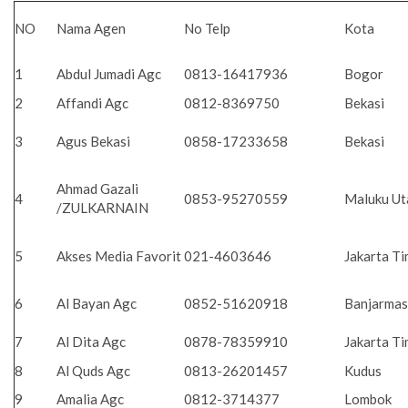
NO
Nama Agen
No Telp
Kota
1
Abdul Jumadi Agc
0813-16417936
Bogor
2
Affandi Agc
0812-8369750
Bekasi
3
Agus Bekasi
0858-17233658
Bekasi
Ahmad Gazali
4
0853-95270559
Maluku Ut
/ZULKARNAIN
5
Akses Media Favorit
021-4603646
Jakarta T
6
Al Bayan Agc
0852-51620918
Banjarmas
7
Al Dita Agc
0878-78359910
Jakarta T
8
Al Quds Agc
0813-26201457
Kudus
9
Amalia Agc
0812-3714377
Lombok