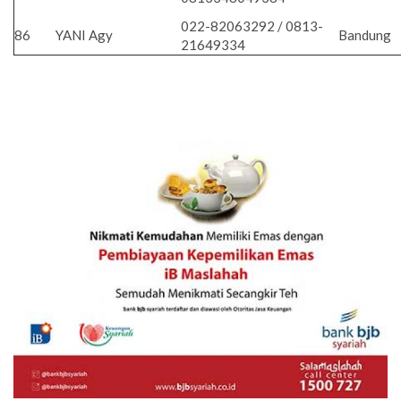
022-82063292 / 0813-
86
YANI Agy
Bandung
21649334