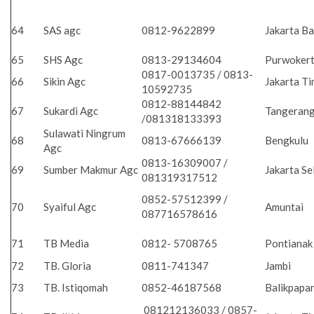
64
SAS agc
0812-9622899
Jakarta B
65
SHS Agc
0813-29134604
Purwoker
0817-0013735 / 0813-
66
Sikin Agc
Jakarta T
10592735
0812-88144842
67
Sukardi Agc
Tangeran
/081318133393
Sulawati Ningrum
68
0813-67666139
Bengkulu
Agc
0813-16309007 /
69
Sumber Makmur Agc
Jakarta Se
081319317512
0852-57512399 /
70
Syaiful Agc
Amuntai
087716578616
71
TB Media
0812- 5708765
Pontiana
72
TB. Gloria
0811-741347
Jambi
73
TB. Istiqomah
0852-46187568
Balikpapa
081212136033 / 0857-