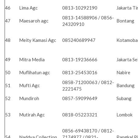
46
Lima Agc
0813-10292190
Jakarta T
0813-14588906 / 0856-
47
Maesaroh agc
Bontang
24320910
48
Meity Kamasi Agc
085240689947
Kotamob
49
Mitra Media
0813-19236666
Jakarta Se
50
Muflihatun agc
0813-25453016
Nabire
0858-71200063 / 0812-
51
Mufti Agc
Bandung
2221475
52
Mundiroh
0857-59099649
Subang
53
Mutirah Agc
0818-05223321
Lombok
0856-69438170 / 0812-
54
Naddya Collection
7174977 / 0821-
Pangkal P