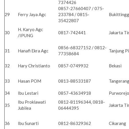
7374426
0857-27660407 / 075-
29
Ferry Jaya Agc
233784 / 0815-
Bukitting
35422807
H. Karyo Agc
30
0817-742441
Jakarta T
/IPUNG
0856-68327152 / 0812-
31
Hanafi Ekra Agc
Tanjung P
77358684
32
Hary Christianto
0857-0749932
Bekasi
33
Hasan POM
0813-88533187
Tangeran
34
Ibu Lestari
0857-43634918
Purworej
Ibu Proklawati
0812-81196344, 0818-
35
Jakarta T
Jubilea
06444395
36
Ibu Sunarti
0812-86329362
Cikarang