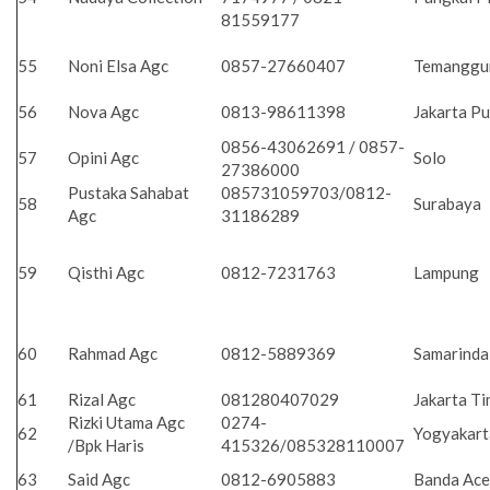
81559177
55
Noni Elsa Agc
0857-27660407
Temangg
56
Nova Agc
0813-98611398
Jakarta P
0856-43062691 / 0857-
57
Opini Agc
Solo
27386000
Pustaka Sahabat
085731059703/0812-
58
Surabaya
Agc
31186289
59
Qisthi Agc
0812-7231763
Lampung
60
Rahmad Agc
0812-5889369
Samarind
61
Rizal Agc
081280407029
Jakarta T
Rizki Utama Agc
0274-
62
Yogyakar
/Bpk Haris
415326/085328110007
63
Said Agc
0812-6905883
Banda Ac