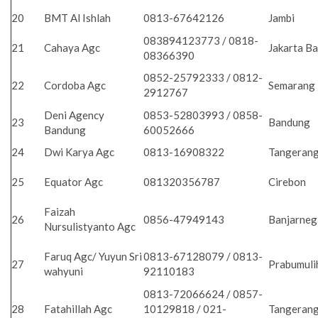
20
BMT Al Ishlah
0813-67642126
Jambi
083894123773 / 0818-
21
Cahaya Agc
Jakarta B
08366390
0852-25792333 / 0812-
22
Cordoba Agc
Semarang
2912767
Deni Agency
0853-52803993 / 0858-
23
Bandung
Bandung
60052666
24
Dwi Karya Agc
0813-16908322
Tangeran
25
Equator Agc
081320356787
Cirebon
Faizah
26
0856-47949143
Banjarne
Nursulistyanto Agc
Faruq Agc/ Yuyun Sri
0813-67128079 / 0813-
27
Prabumul
wahyuni
92110183
0813-72066624 / 0857-
28
Fatahillah Agc
10129818 / 021-
Tangeran