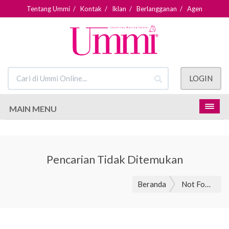
Tentang Ummi
/
Kontak
/
Iklan
/
Berlangganan
/
Agen
LOGIN
MAIN MENU
Pencarian Tidak Ditemukan
Beranda
Not Found