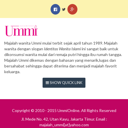
Majalah wanita Ummi mulai terbit sejak april tahun 1989. Majalah
wanita dengan slogan
Identitas Wanita Islami
ini sangat baik untuk
dikonsumsi wanita mulai dari remaja putri hingga ibu rumah tangga.
Majalah Ummi dikemas dengan bahasan yang menarik,lugas dan
bersahabat sehingga dapat diterima dan menjadi majalah favorit
keluarga.
SHOW QUICK LINK
Copyright © 2010 - 2015 UmmiOnline. All Rights Reserved
Jl. Mede No. 42, Utan Kayu, Jakarta Timur. Email :
majalah_ummi[at]yahoo.com