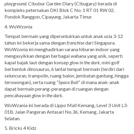
playground
. Cibubur Garden Diary (Cibugary) berada di
kompleks peternakan DKI Blok C No. 1 RT 01 RW 02,
Pondok Ranggon, Cipayung, Jakarta Timur.
4. WoWzonia
Tempat bermain yang diperuntukkan untuk anak usia 3-12
tahun ini bekerja sama dengan
franchise
dari Singapura.
WoWzonia ini menghadirkan sarana hiburan indoor yang
mengasyikkan dengan berbagai wahana yang unik, seperti
kapal bajak laut dengan konsep
glow in the dark
, mini golf
berbentuk dinosaurus, 6 lantai tempat bermain (terdiri dari
seluncuran, trampolin, ruang balon, jembatan gantung, hingga
terowongan), serta ruang “
Space Ball
” di mana anak-anak
dapat bermain perang-perangan di ruangan dengan
pencahayaan
glow in the dark
.
WoWzania ini berada di Lippo Mall Kemang, Level 3 Unit L3-
01B. Jalan Pangeran Antasari No.36, Kemang, Jakarta
Selatan.
5. Bricks 4 Kidz