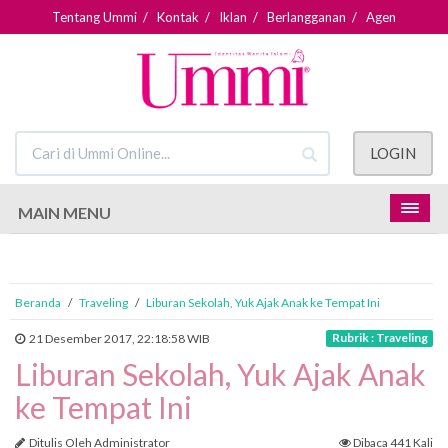
Tentang Ummi
/
Kontak
/
Iklan
/
Berlangganan
/
Agen
LOGIN
MAIN MENU
Beranda
/
Traveling
/
Liburan Sekolah, Yuk Ajak Anak ke Tempat Ini
Rubrik : Traveling
21 Desember 2017, 22:18:58 WIB
Liburan Sekolah, Yuk Ajak Anak
ke Tempat Ini
Ditulis Oleh Administrator
Dibaca 441 Kali