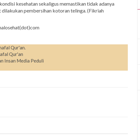
kondisi kesehatan sekaligus memastikan tidak adanya
 dilakukan pembersihan kotoran telinga. (Fikriah
 halosehat(dot)com
hafal Qur'an.
afal Qur'an
n Insan Media Peduli