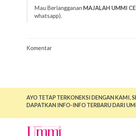
Mau Berlangganan
MAJALAH UMMI C
whatsapp).
Komentar
AYO TETAP TERKONEKSI DENGAN KAMI, S
DAPATKAN INFO-INFO TERBARU DARI UM