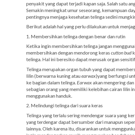
penyakit yang dapat terjadi kapan saja. Salah satu an
Semakin meningkat umur seseorang, kemampuan daya 
pentingnya menjaga kesehatan telinga sedini mungki
Berikut adalah hal yang perlu dilakukan untuk menjag
1. Membersihkan telinga dengan benar dan rutin
Ketika ingin membersihkan telinga jangan menggun
membersihkan dengan mendorong keras
cutton bud
k
telinga. Hal ini beresiko dapat merusak organ sensitif
Telinga merupakan organ tubuh yang dapat membersih
lilin (berwarna kuning atau
earwax
)yang berfungsi u
ke bagian dalam telinga.
Earwax
akan mengering dan k
sebagian orang yang memiliki kelebihan cairan lilin 
menggunakan handuk.
2. Melindungi telinga dari suara keras
Telinga yang terlalu sering mendengar suara yang 
yang terdengar dapat bersumber dari manapun sepert
lainnya. Oleh karena itu, disarankan untuk menggunka