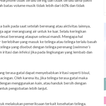
phone tidak terlalu sering dan tidak terlalu lama yakni
h batas volume musik tidak lebih dari 60% dan tidak
 baik pada saat setelah berenang atau aktivitas lainnya,
nga agar merangsang air untuk ke luar. Selalu keringkan
selesai berenang ataupun selesai mandi. Mengapa hal
ir berlebihan yang masuk ke telinga atau telinga terlalu basah
linga yang disebut dengan telinga perenang (
swimmer’s
 iritasi dan infeksi jika pada lingkungan yang lembab dan
 terasa gatal dapat menyebabkan iritasi seperti bisul,
cingan. Oleh karena itu, jika telinga terasa gatal maka
dengan menggunakan kain, atau handuk bersih dengan
ntuk pengobatan lebih lanjut.
tuk melakukan pemeriksaan terkait kesehatan telinga.