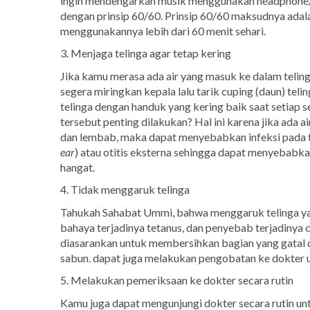
ingin mendengarkan musik menggunakan headphone/ear
dengan prinsip 60/60. Prinsip 60/60 maksudnya adala
menggunakannya lebih dari 60 menit sehari.
3. Menjaga telinga agar tetap kering
Jika kamu merasa ada air yang masuk ke dalam telinga
segera miringkan kepala lalu tarik cuping (daun) teli
telinga dengan handuk yang kering baik saat setiap 
tersebut penting dilakukan? Hal ini karena jika ada a
dan lembab, maka dapat menyebabkan infeksi pada te
ear
) atau otitis eksterna sehingga dapat menyebabkan
hangat.
4. Tidak menggaruk telinga
Tahukah Sahabat Ummi, bahwa menggaruk telinga yang
bahaya terjadinya tetanus, dan penyebab terjadinya ca
diasarankan untuk membersihkan bagian yang gatal 
sabun. dapat juga melakukan pengobatan ke dokter u
5. Melakukan pemeriksaan ke dokter secara rutin
Kamu juga dapat mengunjungi dokter secara rutin un