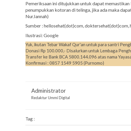
Pemeriksaan ini ditujukkan untuk dapat memastikan 
penumpukkan kotoran di telinga, jika ada maka dapat
NurJannah)
Sumber : hellosehat(dot)com, doktersehat(dot)com,
Ilustrasi: Google
Yuk, ikutan Tebar Wakaf Qur'an untuk para santri Peng
Donasi Rp 100.000,- Disalurkan untuk Lembaga Pengh
Transfer ke Bank BCA 5800.144.096 atas nama Yayasa
Konfirmasi : 0857 1549 5905 (Purnomo)
Administrator
Redaktur Ummi Digital
Tag :