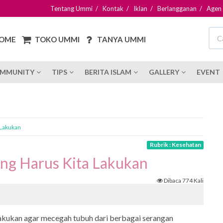
Tentang Ummi
/
Kontak
/
Iklan
/
Berlangganan
/
Agen
OME
TOKO UMMI
TANYA UMMI
MMUNITY
TIPS
BERITA ISLAM
GALLERY
EVENT
 Lakukan
Rubrik : Kesehatan
yang Harus Kita Lakukan
Dibaca 774 Kali
akukan agar mecegah tubuh dari berbagai serangan