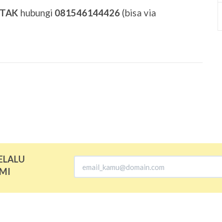
ETAK
hubungi
081546144426
(bisa via
ELALU
MI