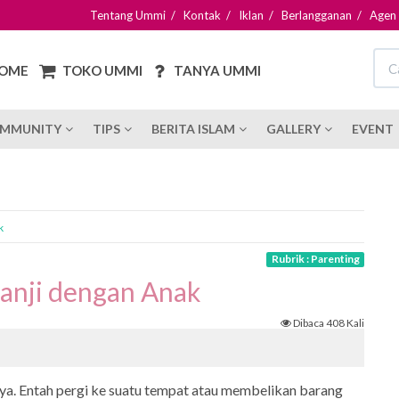
Tentang Ummi
/
Kontak
/
Iklan
/
Berlangganan
/
Agen
OME
TOKO UMMI
TANYA UMMI
MMUNITY
TIPS
BERITA ISLAM
GALLERY
EVENT
k
Rubrik : Parenting
Janji dengan Anak
Dibaca 408 Kali
nya. Entah pergi ke suatu tempat atau membelikan barang