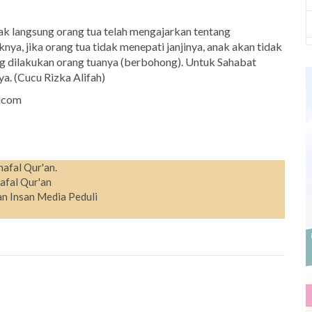
dak langsung orang tua telah mengajarkan tentang
nya, jika orang tua tidak menepati janjinya, anak akan tidak
ng dilakukan orang tuanya (berbohong). Untuk Sahabat
a. (Cucu Rizka Alifah)
t)com
hafal Qur'an.
afal Qur'an
n Insan Media Peduli