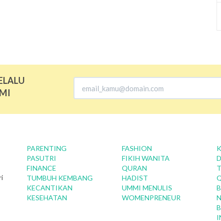
ELALU
MI
PARENTING
FASHION
K
PASUTRI
FIKIH WANITA
D
FINANCE
QURAN
T
i
TUMBUH KEMBANG
HADIST
KECANTIKAN
UMMI MENULIS
B
KESEHATAN
WOMENPRENEUR
N
B
I