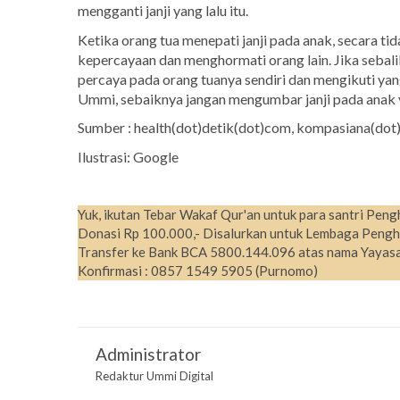
mengganti janji yang lalu itu.
Ketika orang tua menepati janji pada anak, secara ti
kepercayaan dan menghormati orang lain. Jika sebalik
percaya pada orang tuanya sendiri dan mengikuti ya
Ummi, sebaiknya jangan mengumbar janji pada anak y
Sumber : health(dot)detik(dot)com, kompasiana(do
Ilustrasi: Google
Yuk, ikutan Tebar Wakaf Qur'an untuk para santri Peng
Donasi Rp 100.000,- Disalurkan untuk Lembaga Pengh
Transfer ke Bank BCA 5800.144.096 atas nama Yayasa
Konfirmasi : 0857 1549 5905 (Purnomo)
Administrator
Redaktur Ummi Digital