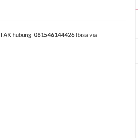
ETAK
hubungi
081546144426
(bisa via