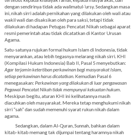
dengan sendirinya tidak ada walimatul-’ursy. Sedangkan masa
ini, nikah sirri adalah pernikahan yang dilakukan oleh wali atau
wakil wali dan disaksikan oleh para saksi, tetapi tidak
dilakukan di hadapan Petugas Pencatat Nikah sebagai aparat
resmi pemerintah atau tidak dicatatkan di Kantor Urusan
Agama.
Satu-satunya rujukan formal hukum Islam di Indonesia, tidak
menyarankan, atau lebih tegasnya melarang nikah sirri. KHI
(Kompilasi Hukum Indonesia) Bab II, Pasal 5 menyebutkan:
Agar terjamin ketertiban perkawinan bagi masyarakat Islam,
setiap perkawinan harus dicatatkan
. Kemudian Pasal 6
menegasakan:
Perkawinan yang dilakukan di luar pengawasan
Pegawai Pencatat Nikah tidak mempunyai kekuatan hukum
.
Meskipun begitu, aturan KHI ini kelihatannya masih
diacuhkan oleh masyarakat. Mereka tetap menghukumi nikah
sirri “sah” dan sudah memenuhi syarat rukun nikah dalam
agama.
Sedangkan, dalam Al-Quran, Sunnah, bahkan dalam
kitab-kitab memang tak dijumpai tentang haramnya nikah