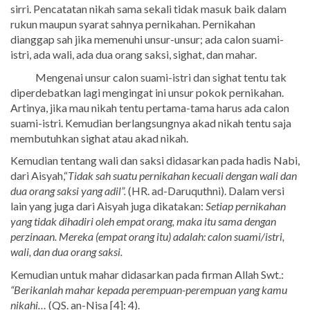
sirri. Pencatatan nikah sama sekali tidak masuk baik dalam
rukun maupun syarat sahnya pernikahan. Pernikahan
dianggap sah jika memenuhi unsur-unsur; ada calon suami-
istri, ada wali, ada dua orang saksi, sighat, dan mahar.
Mengenai unsur calon suami-istri dan sighat tentu tak
diperdebatkan lagi mengingat ini unsur pokok pernikahan.
Artinya, jika mau nikah tentu pertama-tama harus ada calon
suami-istri. Kemudian berlangsungnya akad nikah tentu saja
membutuhkan sighat atau akad nikah.
Kemudian tentang wali dan saksi didasarkan pada hadis Nabi,
dari Aisyah,“
Tidak sah suatu pernikahan kecuali dengan wali dan
dua orang saksi yang adil”.
(HR. ad-Daruquthni). Dalam versi
lain yang juga dari Aisyah juga dikatakan:
Setiap pernikahan
yang tidak dihadiri oleh empat orang, maka itu sama dengan
perzinaan. Mereka (empat orang itu) adalah: calon suami/istri,
wali, dan dua orang saksi.
Kemudian untuk mahar didasarkan pada firman Allah Swt.:
“Berikanlah mahar kepada perempuan-perempuan yang kamu
nikahi…
(QS. an-Nisa [4]: 4).