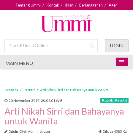
Tentang Ummi
/
Kontak
/
Iklan
/
Berlangganan
/
Agen
LOGIN
MAIN MENU
Beranda
/
Pasutri
/
Arti Nikah Sirri dan Bahayanya untuk Wanita
Rubrik : Pasutri
20 November 2017, 20:04:01 WIB
Arti Nikah Sirri dan Bahayanya
untuk Wanita
Ditulis Oleh Administrator
Dibaca 4083 Kali