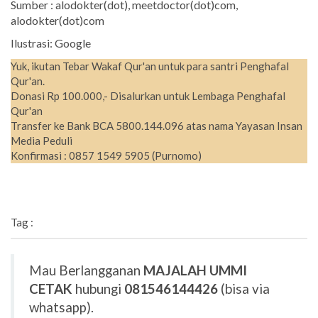
Sumber : alodokter(dot), meetdoctor(dot)com,
alodokter(dot)com
Ilustrasi: Google
Yuk, ikutan Tebar Wakaf Qur'an untuk para santri Penghafal
Qur'an.
Donasi Rp 100.000,- Disalurkan untuk Lembaga Penghafal
Qur'an
Transfer ke Bank BCA 5800.144.096 atas nama Yayasan Insan
Media Peduli
Konfirmasi : 0857 1549 5905 (Purnomo)
Tag :
Mau Berlangganan
MAJALAH UMMI
CETAK
hubungi
081546144426
(bisa via
whatsapp).