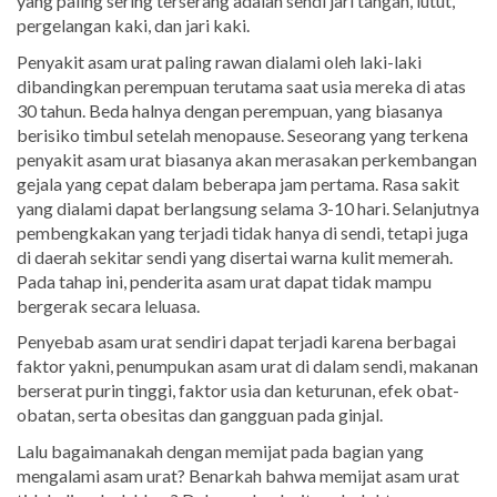
yang paling sering terserang adalah sendi jari tangan, lutut,
pergelangan kaki, dan jari kaki.
Penyakit asam urat paling rawan dialami oleh laki-laki
dibandingkan perempuan terutama saat usia mereka di atas
30 tahun. Beda halnya dengan perempuan, yang biasanya
berisiko timbul setelah menopause. Seseorang yang terkena
penyakit asam urat biasanya akan merasakan perkembangan
gejala yang cepat dalam beberapa jam pertama. Rasa sakit
yang dialami dapat berlangsung selama 3-10 hari. Selanjutnya
pembengkakan yang terjadi tidak hanya di sendi, tetapi juga
di daerah sekitar sendi yang disertai warna kulit memerah.
Pada tahap ini, penderita asam urat dapat tidak mampu
bergerak secara leluasa.
Penyebab asam urat sendiri dapat terjadi karena berbagai
faktor yakni, penumpukan asam urat di dalam sendi, makanan
berserat purin tinggi, faktor usia dan keturunan, efek obat-
obatan, serta obesitas dan gangguan pada ginjal.
Lalu bagaimanakah dengan memijat pada bagian yang
mengalami asam urat? Benarkah bahwa memijat asam urat