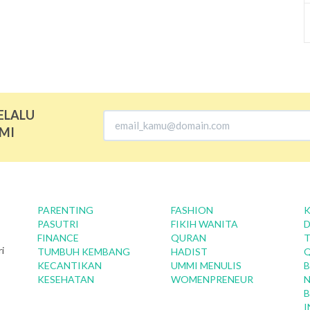
ELALU
MI
PARENTING
FASHION
K
PASUTRI
FIKIH WANITA
D
FINANCE
QURAN
T
i
TUMBUH KEMBANG
HADIST
KECANTIKAN
UMMI MENULIS
B
KESEHATAN
WOMENPRENEUR
N
B
I