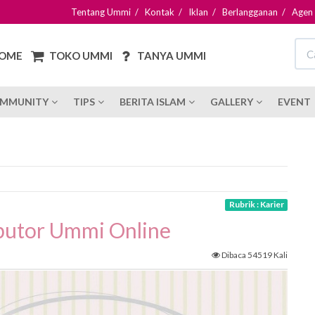
Tentang Ummi
/
Kontak
/
Iklan
/
Berlangganan
/
Agen
OME
TOKO UMMI
TANYA UMMI
MMUNITY
TIPS
BERITA ISLAM
GALLERY
EVENT
Rubrik : Karier
butor Ummi Online
Dibaca 54519 Kali