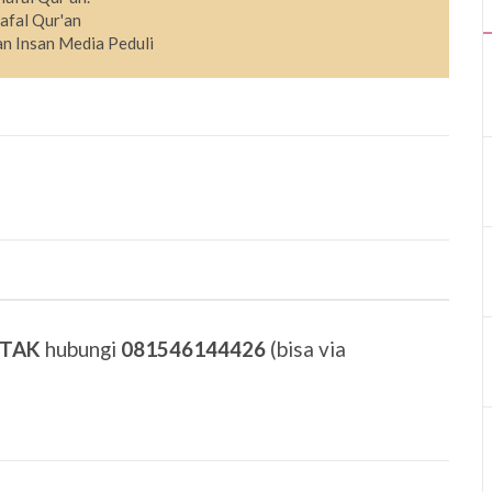
afal Qur'an
n Insan Media Peduli
ETAK
hubungi
081546144426
(bisa via