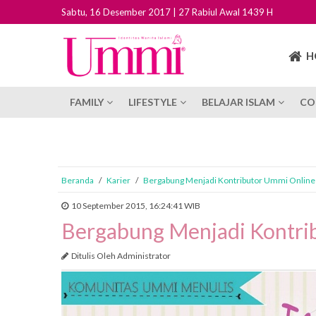
Sabtu, 16 Desember 2017 | 27 Rabiul Awal 1439 H
H
FAMILY
LIFESTYLE
BELAJAR ISLAM
CO
Beranda
/
Karier
/
Bergabung Menjadi Kontributor Ummi Online
10 September 2015, 16:24:41 WIB
Bergabung Menjadi Kontri
Ditulis Oleh Administrator