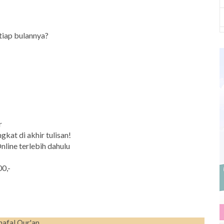
tiap bulannya?
r
ngkat di akhir tulisan!
line terlebih dahulu
0,-
hafal Qur'an.