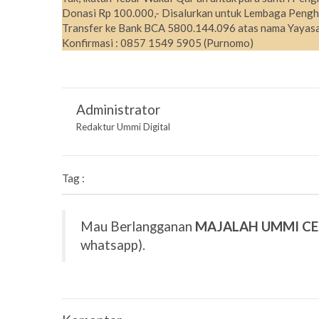
Donasi Rp 100.000,- Disalurkan untuk Lembaga Pengh
Transfer ke Bank BCA 5800.144.096 atas nama Yayasa
Konfirmasi : 0857 1549 5905 (Purnomo)
Administrator
Redaktur Ummi Digital
Tag :
Mau Berlangganan
MAJALAH UMMI C
whatsapp).