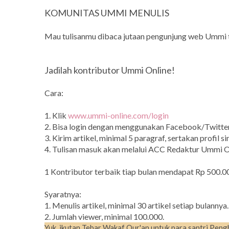
KOMUNITAS UMMI MENULIS
Mau tulisanmu dibaca jutaan pengunjung web Ummi 
Jadilah kontributor Ummi Online!
Cara:
1. Klik
www.ummi-online.com/login
2. Bisa login dengan menggunakan Facebook/Twitte
3. Kirim artikel, minimal 5 paragraf, sertakan profil si
4. Tulisan masuk akan melalui ACC Redaktur Ummi On
1 Kontributor terbaik tiap bulan mendapat Rp 500.00
Syaratnya:
1. Menulis artikel, minimal 30 artikel setiap bulannya.
2. Jumlah viewer, minimal 100.000.
Yuk, ikutan Tebar Wakaf Qur'an untuk para santri Peng