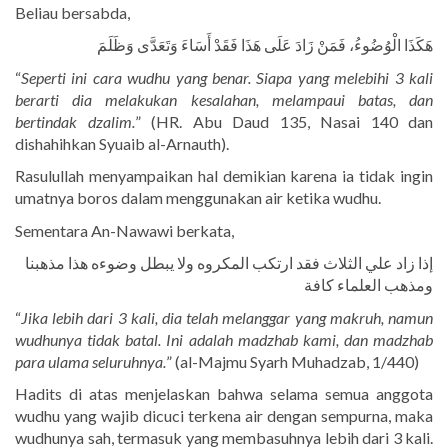
Beliau bersabda,
هَكَذَا الْوُضُوءُ، فَمَنْ زَادَ عَلَى هَذَا فَقَدْ أَسَاءَ وَتَعَدَّى وَظَلَمَ
“
Seperti ini cara wudhu yang benar. Siapa yang melebihi 3 kali
berarti dia melakukan kesalahan, melampaui batas, dan
bertindak dzalim.
” (HR. Abu Daud 135, Nasai 140 dan
dishahihkan Syuaib al-Arnauth).
Rasulullah menyampaikan hal demikian karena ia tidak ingin
umatnya boros dalam menggunakan air ketika wudhu.
Sementara An-Nawawi berkata,
إذا زاد علي الثلاث فقد ارتكب المكروه ولا يبطل وضوءه هذا مذهبنا
ومذهب العلماء كافة
“
Jika lebih dari 3 kali, dia telah melanggar yang makruh, namun
wudhunya tidak batal. Ini adalah madzhab kami, dan madzhab
para ulama seluruhnya.
” (al-Majmu Syarh Muhadzab, 1/440)
Hadits di atas menjelaskan bahwa selama semua anggota
wudhu yang wajib dicuci terkena air dengan sempurna, maka
wudhunya sah, termasuk yang membasuhnya lebih dari 3 kali.