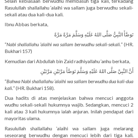
Selain kebiasaan berwudhu membasuh tiga kali, terkadang
Rasulullah shallallahu ‘alaihi wa sallam juga berwudhu sekali-
sekali atau dua kali-dua kali.
Ibnu Abbas berkata,
تَوَضَّأَ النَّبِيُّ صَلَّى اللهُ عَلَيْهِ وَسَلَّمَ مَرَّةً مَرَّةً
“
Nabi shallallahu ‘alaihi wa sallam berwudhu sekali-sekali.
” (HR.
Bukhari 157)
Kemudian dari Abdullah bin Zaid radhiyallahu ‘anhu berkata,
أَنَّ النَّبِيَّ صَلَّى اللهُ عَلَيْهِ وَسَلَّمَ تَوَضَّأَ مَرَّتَيْنِ مَرَّتَيْنِ
“
Bahwa Nabi shallallahu ‘alaihi wa sallam berwudhu dua kali-dua
kali.
” (HR. Bukhari 158).
Dua hadits di atas menjelaskan bahwa mencuci anggota
wudhu sekali-sekali hukumnya wajib. Sedangkan, mencuci 2
kali atau 3 kali hukumnya ialah anjuran. Inilah pendapat dari
mayoritas ulama.
Rasulullah shallallahu ‘alaihi wa sallam juga melarang
seseorang berwudhu dengan mencuci lebih dari tiga kali.