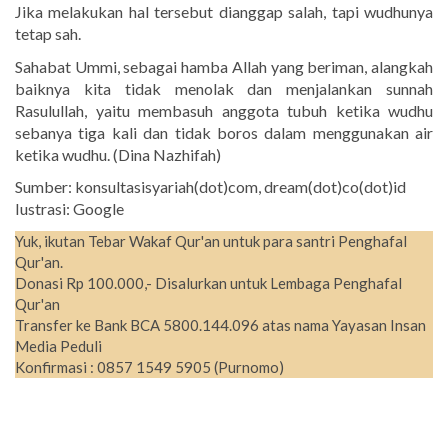
Jika melakukan hal tersebut dianggap salah, tapi wudhunya
tetap sah.
Sahabat Ummi, sebagai hamba Allah yang beriman, alangkah
baiknya kita tidak menolak dan menjalankan sunnah
Rasulullah, yaitu membasuh anggota tubuh ketika wudhu
sebanya tiga kali dan tidak boros dalam menggunakan air
ketika wudhu. (Dina Nazhifah)
Sumber: konsultasisyariah(dot)com, dream(dot)co(dot)id
Iustrasi: Google
Yuk, ikutan Tebar Wakaf Qur'an untuk para santri Penghafal
Qur'an.
Donasi Rp 100.000,- Disalurkan untuk Lembaga Penghafal
Qur'an
Transfer ke Bank BCA 5800.144.096 atas nama Yayasan Insan
Media Peduli
Konfirmasi : 0857 1549 5905 (Purnomo)