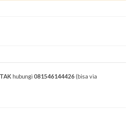
ETAK
hubungi
081546144426
(bisa via