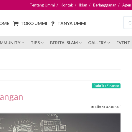
Tentang Ummi
/
Kontak
/
Iklan
/
Berlangganan
/
Agen
OME
TOKO UMMI
TANYA UMMI
MMUNITY
TIPS
BERITA ISLAM
GALLERY
EVENT
Rubrik : Finance
uangan
Dibaca 4730 Kali