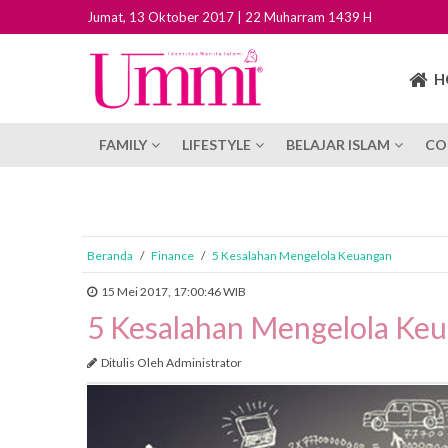
Jumat, 13 Oktober 2017 | 22 Muharram 1439 H
H
FAMILY
LIFESTYLE
BELAJAR ISLAM
CO
Beranda
/
Finance
/
5 Kesalahan Mengelola Keuangan
15 Mei 2017, 17:00:46 WIB
5 Kesalahan Mengelola Ke
Ditulis Oleh Administrator