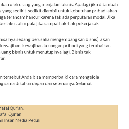
akukan oleh orang yang menjalani bisnis. Apalagi jika ditambah
s yang sedikit-sedikit diambil untuk kebutuhan pribadi akan
ga terancam hancur karena tak ada perputaran modal. Jika
 berlaku zalim pula jika sampai hak-hak pekerja tak
 (misalnya sedang berusaha mengembangkan bisnis), akan
 kewajiban-kewajiban keuangan pribadi yang terabaikan.
ng bisnis untuk menutupinya lagi. Bisnis tak
an.
n tersebut Anda bisa memperbaiki cara mengelola
ng sama di tahun depan dan seterusnya. Selamat
hafal Qur'an.
afal Qur'an
n Insan Media Peduli