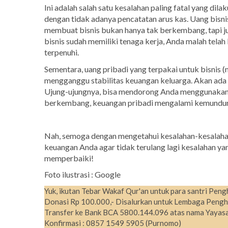
Ini adalah salah satu kesalahan paling fatal yang dil
dengan tidak adanya pencatatan arus kas. Uang bisni
membuat bisnis bukan hanya tak berkembang, tapi ju
bisnis sudah memiliki tenaga kerja, Anda malah telah
terpenuhi.
Sementara, uang pribadi yang terpakai untuk bisnis
mengganggu stabilitas keuangan keluarga. Akan ada
Ujung-ujungnya, bisa mendorong Anda menggunakan ua
berkembang, keuangan pribadi mengalami kemundur
Nah, semoga dengan mengetahui kesalahan-kesalaha
keuangan Anda agar tidak terulang lagi kesalahan ya
memperbaiki!
Foto ilustrasi : Google
Yuk, ikutan Tebar Wakaf Qur'an untuk para santri Peng
Donasi Rp 100.000,- Disalurkan untuk Lembaga Pengh
Transfer ke Bank BCA 5800.144.096 atas nama Yayasa
Konfirmasi : 0857 1549 5905 (Purnomo)