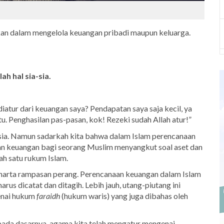
kan dalam mengelola keuangan pribadi maupun keluarga.
 hal sia-sia.
iatur dari keuangan saya? Pendapatan saya saja kecil, ya
itu. Penghasilan pas-pasan, kok! Rezeki sudah Allah atur!”
sia. Namun sadarkah kita bahwa dalam Islam perencanaan
an keuangan bagi seorang Muslim menyangkut soal aset dan
ah satu rukum Islam.
ga harta rampasan perang. Perencanaan keuangan dalam Islam
us dicatat dan ditagih. Lebih jauh, utang-piutang ini
genai hukum
faraidh
(hukum waris) yang juga dibahas oleh
pada dasarnya, agama kita telah mengatur mengenai