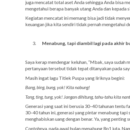
juga mencatat total aset Anda sehingga Anda bisa m
mengetahui berapa banyak utang Anda dan kepada si
Kegiatan mencatat ini memang bisa jadi tidak men
keuangan jika kita sendiri tidak pernah mengetahui 
Menabung, tapi diambil lagi pada akhir b
Saya kerap mendengar keluhan, “Mbak, saya sudah me
pertanyaan tersebut tidak tepat ditanyakan pada sa
Masih ingat lagu Titiek Puspa yang liriknya begini:
Bang, bing, bung, yok! Kita nabung!
Tang, ting, tung, yok! Jangan dihitung, tahu-tahu kita nan
Generasi yang saat ini berusia 30–40 tahunan tentu fa
30–40 tahun ini, generasi yang pintar menabung tapi 
menghabiskan uang dengan benar. Ya, yang penting s
Contohnya, pada awal bulan menabung Rp1 juta. Namu