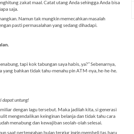
enghitung zakat maal. Catat utang Anda sehingga Anda bisa
apa saja.
yenangkan. Namun tak mungkin memecahkan masalah
dengan pasti permasalahan yang sedang dihadapi.
ulan.
nabung, tapi kok tabungan saya habis, ya?” Sebenarnya,
ya yang bahkan tidak tahu-menahu pin ATM-nya, he-he-he.
ti dapat untung!
miliar dengan lagu tersebut. Maka jadilah kita, si generasi
sulit mengendalikan keinginan belanja dan tidak tahu cara
udah menabung dan kewajiban seolah-olah selesai.
n saat pertengahan bulan tergiur ingin membeli tas baru