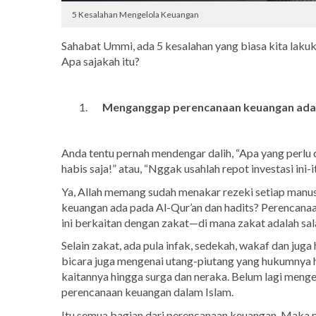
5 Kesalahan Mengelola Keuangan
Sahabat Ummi, ada 5 kesalahan yang biasa kita laku
Apa sajakah itu?
Menganggap perencanaan keuangan adalah
Anda tentu pernah mendengar dalih, “Apa yang perlu d
habis saja!” atau, “Nggak usahlah repot investasi ini-
Ya, Allah memang sudah menakar rezeki setiap manu
keuangan ada pada Al-Qur’an dan hadits? Perencana
ini berkaitan dengan zakat—di mana zakat adalah sal
Selain zakat, ada pula infak, sedekah, wakaf dan ju
bicara juga mengenai utang-piutang yang hukumnya har
kaitannya hingga surga dan neraka. Belum lagi men
perencanaan keuangan dalam Islam.
Itu semua bagian dari perencanaan keuangan. Maka 