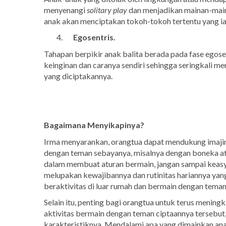
menyenangi
solitary play
dan menjadikan mainan-main
anak akan menciptakan tokoh-tokoh tertentu yang ia
Egosentris
.
Tahapan berpikir anak balita berada pada fase egose
keinginan dan caranya sendiri sehingga seringkali m
yang diciptakannya.
Bagaimana Menyikapinya?
Irma menyarankan, orangtua dapat mendukung imajin
dengan teman sebayanya, misalnya dengan boneka 
dalam membuat aturan bermain, jangan sampai keas
melupakan kewajibannya dan rutinitas hariannya yang
beraktivitas di luar rumah dan bermain dengan tema
Selain itu, penting bagi orangtua untuk terus mening
aktivitas bermain dengan teman ciptaannya tersebut
karakteristiknya. Mendalami apa yang dimainkan an