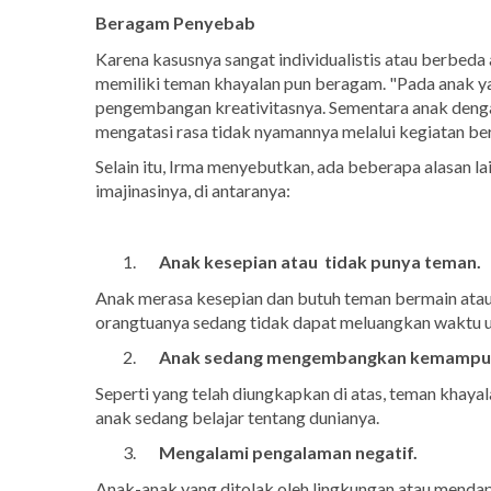
Beragam Penyebab
Karena kasusnya sangat individualistis atau berbeda
memiliki teman khayalan pun beragam. "Pada anak ya
pengembangan kreativitasnya. Sementara anak denga
mengatasi rasa tidak nyamannya melalui kegiatan ber
Selain itu, Irma menyebutkan, ada beberapa alasan 
imajinasinya, di antaranya:
Anak kesepian atau tidak punya teman
.
Anak merasa kesepian dan butuh teman bermain ata
orangtuanya sedang tidak dapat meluangkan waktu 
Anak sedang mengembangkan kemampuan
Seperti yang telah diungkapkan di atas, teman khay
anak sedang belajar tentang dunianya.
Mengalami pengalaman negatif
.
Anak-anak yang ditolak oleh lingkungan atau menda