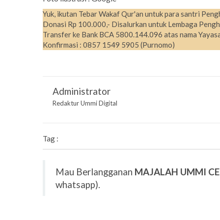
Yuk, ikutan Tebar Wakaf Qur'an untuk para santri Peng
Donasi Rp 100.000,- Disalurkan untuk Lembaga Pengh
Transfer ke Bank BCA 5800.144.096 atas nama Yayasa
Konfirmasi : 0857 1549 5905 (Purnomo)
Administrator
Redaktur Ummi Digital
Tag :
Mau Berlangganan
MAJALAH UMMI C
whatsapp).