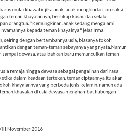
harus mulai khawatir jika anak-anak menghindari interaksi
gan teman khayalannya, bersikap kasar, dan selalu
pan orangtua. "Kemungkinan, anak sedang mengalami
k nyamannya kepada teman khayalnya," jelas Irma.
 seiring dengan bertambahnya usia, biasanya tokoh
igantikan dengan teman-teman sebayanya yang nyata.Namun
n sampai dewasa, atau bahkan baru memunculkan teman
sia remaja hingga dewasa sebagai pengalihan dari rasa
etika dalam keadaan tertekan, teman ciptaannya itu akan
tokoh khayalannya yang berbeda jenis kelamin, namun ada
an teman khayalan di usia dewasa menghambat hubungan
VIII November 2016