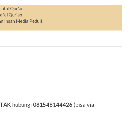
hafal Qur'an.
afal Qur'an
n Insan Media Peduli
ETAK
hubungi
081546144426
(bisa via