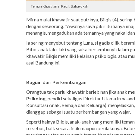
Teman Khayalan si Kecil, Bahayakah
Mirna mulai khawatir saat putrinya, Bilqis (4), serin
dengan seseorang. "Awalnya saya pikir itu hanya imaj
menangis, mengadukan ada temannya yang nakal dan
Ia sering menyebut tentang Luna, si gadis cilik beram
Bibo, anak laki-laki yang suka bersembunyi dalam guc
khawatir Bilqis memiliki kelainan psikologis. atau 
asal Bandung ini.
Bagian dari Perkembangan
Orangtua tak perlu khawatir berlebihan jika anak me
Psikolog,
pendiri sekaligus Direktur Utama Irma and
Konsultasi Anak, Remaja dan Keluarga),
menjelaskan,
dianggap sebagai suatu perkembangan yang wajar.
Seperti halnya Bilqis, anak-anak yang memiliki tema
tersebut, baik secara fisik maupun perilakunya. Beb
mendengar atau menyentuh teman khayalannya tersebu