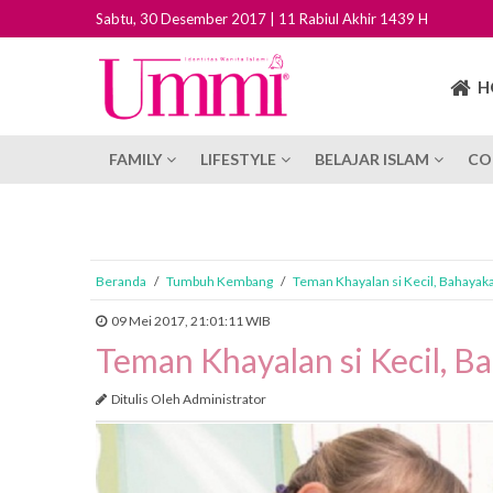
Sabtu, 30 Desember 2017 | 11 Rabiul Akhir 1439 H
H
FAMILY
LIFESTYLE
BELAJAR ISLAM
CO
Beranda
/
Tumbuh Kembang
/
Teman Khayalan si Kecil, Bahayak
09 Mei 2017, 21:01:11 WIB
Teman Khayalan si Kecil, B
Ditulis Oleh Administrator