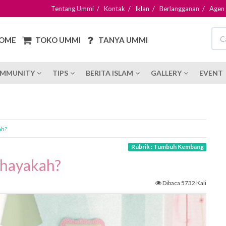
Tentang Ummi
/
Kontak
/
Iklan
/
Berlangganan
/
Agen
OME
TOKO UMMI
TANYA UMMI
MMUNITY
TIPS
BERITA ISLAM
GALLERY
EVENT
ah?
Rubrik : Tumbuh Kembang
ahayakah?
Dibaca 5732 Kali