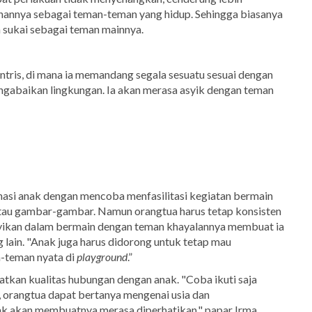
annya sebagai teman-teman yang hidup. Sehingga biasanya
 sukai sebagai teman mainnya.
ntris, di mana ia memandang segala sesuatu sesuai dengan
engabaikan lingkungan. Ia akan merasa asyik dengan teman
asi anak dengan mencoba menfasilitasi kegiatan bermain
atau gambar-gambar.
Namun orangtua harus tetap konsisten
yikan dalam bermain dengan teman khayalannya membuat ia
 lain. "Anak juga harus didorong untuk tetap mau
n-teman nyata di
playground
.”
katkan kualitas hubungan dengan anak. "Coba ikuti saja
, orangtua dapat bertanya mengenai usia dan
ak akan membuatnya merasa diperhatikan," papar Irma.