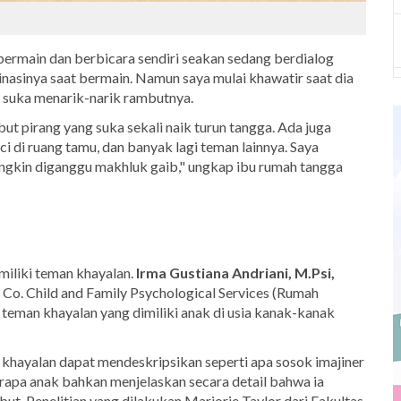
g bermain dan berbicara sendiri seakan sedang berdialog
inasinya saat bermain. Namun saya mulai khawatir saat dia
 suka menarik-narik rambutnya.
but pirang yang suka sekali naik turun tangga. Ada juga
i di ruang tamu, dan banyak lagi teman lainnya. Saya
mungkin diganggu makhluk gaib," ungkap ibu rumah tangga
miliki teman khayalan.
Irma Gustiana Andriani, M.Psi,
 Co. Child and Family Psychological Services (Rumah
 teman khayalan yang dimiliki anak di usia kanak-kanak
n khayalan dapat mendeskripsikan seperti apa sosok imajiner
erapa anak bahkan menjelaskan secara detail bahwa ia
t. Penelitian yang dilakukan Marjorie Taylor dari Fakultas