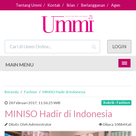
Tentang Ummi
/
Kontak
/
Iklan
/
Berlangganan
/
Agen
LOGIN
MAIN MENU
Beranda
/
Fashion
/
MINISO Hadir di Indonesia
Rubrik : Fashion
28 Februari 2017, 11:36:25 WIB
MINISO Hadir di Indonesia
Ditulis Oleh Administrator
Dibaca 10884 Kali