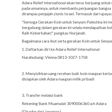
Adara Relief International akan terus berjuang unt
pada umumnya, untuk membantu perjuangan bangsa P
dirampas penjajah zionis Israel. Termasuk dari upay
"Semoga Gerakan Koin untuk Senyum Palestina ini m
bergabung dalam gerakan ini selalu mendapatkan ke
Raih Keberkahan'," pungkas Nurjanah.
Bagaimana cara ikut serta gerakan Koin untuk Senyu
1. Daftarkan diri ke Adara Relief International
Narahubung: Vienna 0813-1027-1758
2. Menyisihkan uang recehan baik koin maupun kertas
disiapkan oleh Adara maupun milik pribadi
3. Transfer melalui bank
Rekening Bank Muamalat 3090006360 a/n Adara
(Disadur dari Jawapos)⁠⁠⁠⁠