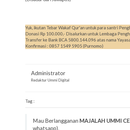
Yuk, ikutan Tebar Wakaf Qur'an untuk para santri Peng
Donasi Rp 100.000,- Disalurkan untuk Lembaga Pengh
Transfer ke Bank BCA 5800.144.096 atas nama Yayasa
Konfirmasi : 0857 1549 5905 (Purnomo)
Administrator
Redaktur Ummi Digital
Tag :
Mau Berlangganan
MAJALAH UMMI C
whatsapp).