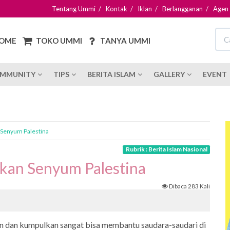
Tentang Ummi
/
Kontak
/
Iklan
/
Berlangganan
/
Agen
OME
TOKO UMMI
TANYA UMMI
MMUNITY
TIPS
BERITA ISLAM
GALLERY
EVENT
n Senyum Palestina
Rubrik : Berita Islam Nasional
likan Senyum Palestina
Dibaca 283 Kali
an dan kumpulkan sangat bisa membantu saudara-saudari di