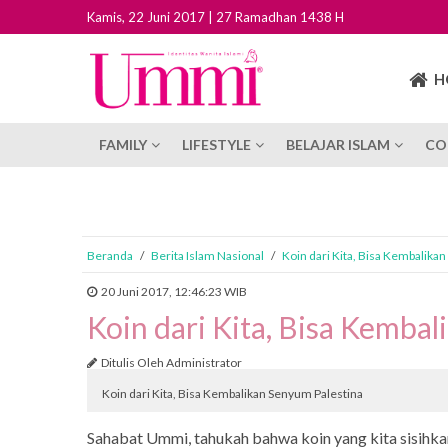
Kamis, 22 Juni 2017 | 27 Ramadhan 1438 H
H
FAMILY
LIFESTYLE
BELAJAR ISLAM
CO
Beranda
/
Berita Islam Nasional
/
Koin dari Kita, Bisa Kembalika
20 Juni 2017, 12:46:23 WIB
Koin dari Kita, Bisa Kemba
Ditulis Oleh Administrator
Koin dari Kita, Bisa Kembalikan Senyum Palestina
Sahabat Ummi, tahukah bahwa koin yang kita sisihk