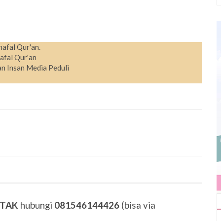
hafal Qur'an.
afal Qur'an
n Insan Media Peduli
ETAK
hubungi
081546144426
(bisa via