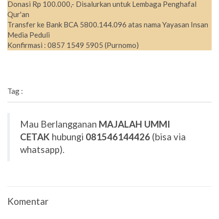
Donasi Rp 100.000,- Disalurkan untuk Lembaga Penghafal
Qur'an
Transfer ke Bank BCA 5800.144.096 atas nama Yayasan Insan
Media Peduli
Konfirmasi : 0857 1549 5905 (Purnomo)
Tag :
Mau Berlangganan
MAJALAH UMMI
CETAK
hubungi
081546144426
(bisa via
whatsapp).
Komentar