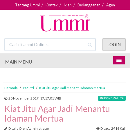
Tentang Ummi
/
Kontak
/
Iklan
/
Berlangganan
/
Agen
LOGIN
MAIN MENU
Beranda
/
Pasutri
/
Kiat Jitu Agar Jadi Menantu Idaman Mertua
Rubrik : Pasutri
20 November 2017, 17:17:01 WIB
Kiat Jitu Agar Jadi Menantu
Idaman Mertua
Ditulis Oleh Administrator
Dibaca 2916 Kali