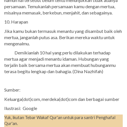
namun hal tersebut belum tentu menunjukkan tidak adanya
persamaan. Temukanlah persamaan kamu dengan mertua,
misalnya memasak, berkebun, menjahit, dan sebagainya.
10. Harapan
Jika kamu bukan termasuk menantu yang disambut baik oleh
mertua, janganlah putus asa. Berikan mereka waktu untuk
mengenalmu.
Demikianlah 10 hal yang perlu dilakukan terhadap
mertua agar menjadi menantu idaman. Hubungan yang
terjalin baik bersama mertua akan membuat hubunganmu
terasa begitu lengkap dan bahagia. (Dina Nazhifah)
Sumber:
Keluarga(dot)com, merdeka(dot)com dan berbagai sumber
Ilustrasi: Google
Yuk, ikutan Tebar Wakaf Qur'an untuk para santri Penghafal
Qur'an.