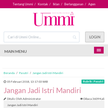
Tentang Ummi
/
Kontak
/
Iklan
/
Berlangganan
/
Agen
LOGIN
MAIN MENU
Beranda
/
Pasutri
/
Jangan Jadi Istri Mandiri
Rubrik : Pasutri
05 Februari 2018, 13:17:03 WIB
Jangan Jadi Istri Mandiri
Ditulis Oleh Administrator
Dibaca 3609 Kali
Jangan Jadi Istri Mandiri