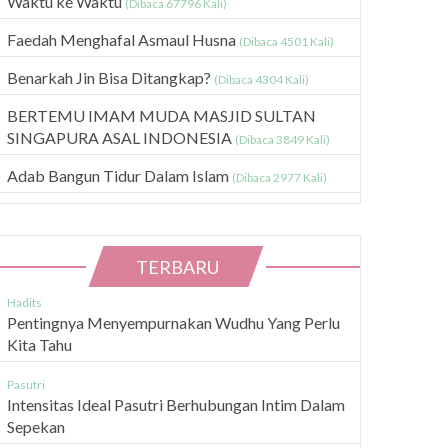
Waktu ke Waktu
(Dibaca 67796 Kali)
Faedah Menghafal Asmaul Husna
(Dibaca 4501 Kali)
Benarkah Jin Bisa Ditangkap?
(Dibaca 4304 Kali)
BERTEMU IMAM MUDA MASJID SULTAN
SINGAPURA ASAL INDONESIA
(Dibaca 3849 Kali)
Adab Bangun Tidur Dalam Islam
(Dibaca 2977 Kali)
TERBARU
Hadits
Pentingnya Menyempurnakan Wudhu Yang Perlu
Kita Tahu
Pasutri
Intensitas Ideal Pasutri Berhubungan Intim Dalam
Sepekan