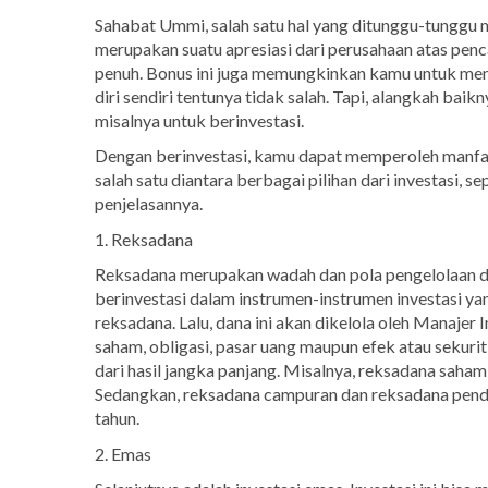
Sahabat Ummi, salah satu hal yang ditunggu-tunggu me
merupakan suatu apresiasi dari perusahaan atas pen
penuh. Bonus ini juga memungkinkan kamu untuk men
diri sendiri tentunya tidak salah. Tapi, alangkah ba
misalnya untuk berinvestasi.
Dengan berinvestasi, kamu dapat memperoleh manfaa
salah satu diantara berbagai pilihan dari investasi, s
penjelasannya.
1. Reksadana
Reksadana merupakan wadah dan pola pengelolaan da
berinvestasi dalam instrumen-instrumen investasi ya
reksadana. Lalu, dana ini akan dikelola oleh Manajer 
saham, obligasi, pasar uang maupun efek atau sekurit
dari hasil jangka panjang. Misalnya, reksadana saham
Sedangkan, reksadana campuran dan reksadana penda
tahun.
2. Emas