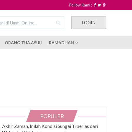
Follow Kami :
LOGIN
ORANG TUA ASUH
RAMADHAN
POPULER
Akhir Zaman, Inilah Kondisi Sungai Tiberias dari