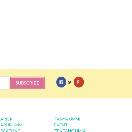
SUBSCRIBE
ARIER
TANYA UMMI
APUR UMMI
EVENT
RAVELING
TENTANG UMMI