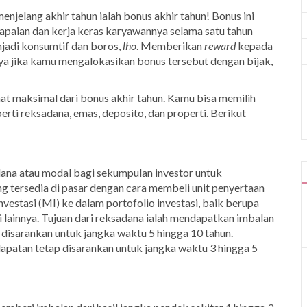
njelang akhir tahun ialah bonus akhir tahun! Bonus ini
capaian dan kerja keras karyawannya selama satu tahun
jadi konsumtif dan boros,
lho
. Memberikan
reward
kepada
iknya jika kamu mengalokasikan bonus tersebut dengan bijak,
t maksimal dari bonus akhir tahun. Kamu bisa memilih
eperti reksadana, emas, deposito, dan properti. Berikut
na atau modal bagi sekumpulan investor untuk
ng tersedia di pasar dengan cara membeli unit penyertaan
Investasi (MI) ke dalam portofolio investasi, baik berupa
i lainnya. Tujuan dari reksadana ialah mendapatkan imbalan
 disarankan untuk jangka waktu 5 hingga 10 tahun.
patan tetap disarankan untuk jangka waktu 3 hingga 5