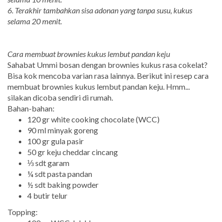
6. Terakhir tambahkan sisa adonan yang tanpa susu, kukus
selama 20 menit.
Cara membuat brownies kukus lembut pandan keju
Sahabat Ummi bosan dengan brownies kukus rasa cokelat?
Bisa kok mencoba varian rasa lainnya. Berikut ini resep cara
membuat brownies kukus lembut pandan keju. Hmm...
silakan dicoba sendiri di rumah.
Bahan-bahan:
120 gr white cooking chocolate (WCC)
90 ml minyak goreng
100 gr gula pasir
50 gr keju cheddar cincang
⅓ sdt garam
¼ sdt pasta pandan
½ sdt baking powder
4 butir telur
Topping: