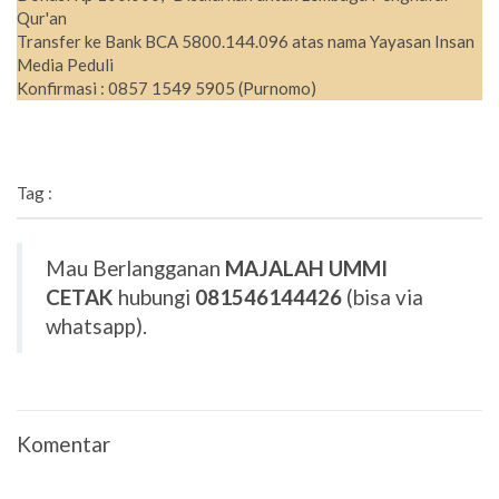
Qur'an
Transfer ke Bank BCA 5800.144.096 atas nama Yayasan Insan
Media Peduli
Konfirmasi : 0857 1549 5905 (Purnomo)
Tag :
Mau Berlangganan
MAJALAH UMMI
CETAK
hubungi
081546144426
(bisa via
whatsapp).
Komentar