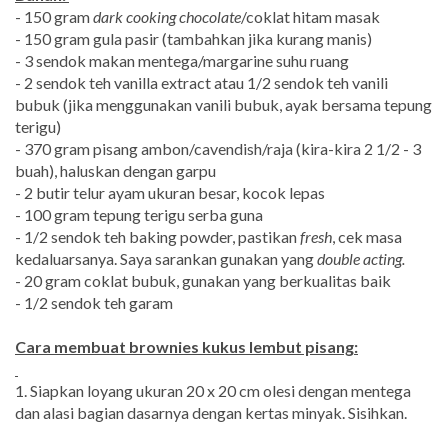
- 150 gram
dark cooking chocolate
/coklat hitam masak
- 150 gram gula pasir (tambahkan jika kurang manis)
- 3 sendok makan mentega/margarine suhu ruang
- 2 sendok teh vanilla extract atau 1/2 sendok teh vanili
bubuk (jika menggunakan vanili bubuk, ayak bersama tepung
terigu)
- 370 gram pisang ambon/cavendish/raja (kira-kira 2 1/2 - 3
buah), haluskan dengan garpu
- 2 butir telur ayam ukuran besar, kocok lepas
- 100 gram tepung terigu serba guna
- 1/2 sendok teh baking powder, pastikan
fresh
, cek masa
kedaluarsanya. Saya sarankan gunakan yang
double acting.
- 20 gram coklat bubuk, gunakan yang berkualitas baik
- 1/2 sendok teh garam
Cara membuat brownies kukus lembut pisang:
1. Siapkan loyang ukuran 20 x 20 cm olesi dengan mentega
dan alasi bagian dasarnya dengan kertas minyak. Sisihkan.