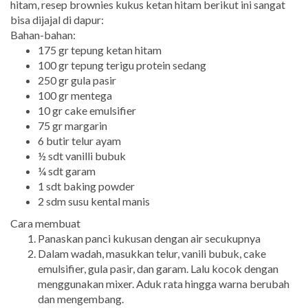
hitam, resep brownies kukus ketan hitam berikut ini sangat
bisa dijajal di dapur:
Bahan-bahan:
175 gr tepung ketan hitam
100 gr tepung terigu protein sedang
250 gr gula pasir
100 gr mentega
10 gr cake emulsifier
75 gr margarin
6 butir telur ayam
½ sdt vanilli bubuk
¼ sdt garam
1 sdt baking powder
2 sdm susu kental manis
Cara membuat
Panaskan panci kukusan dengan air secukupnya
Dalam wadah, masukkan telur, vanili bubuk, cake
emulsifier, gula pasir, dan garam. Lalu kocok dengan
menggunakan mixer. Aduk rata hingga warna berubah
dan mengembang.