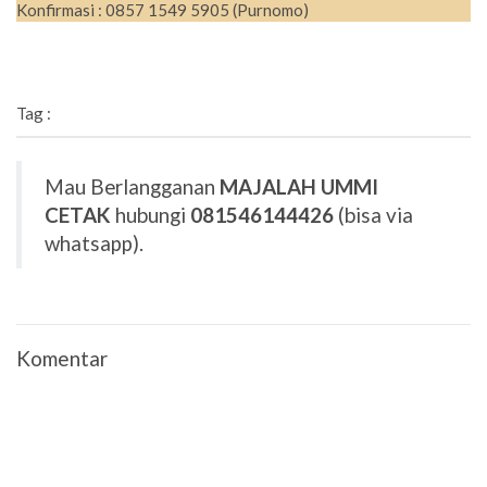
Konfirmasi : 0857 1549 5905 (Purnomo)
Tag :
Mau Berlangganan
MAJALAH UMMI
CETAK
hubungi
081546144426
(bisa via
whatsapp).
Komentar