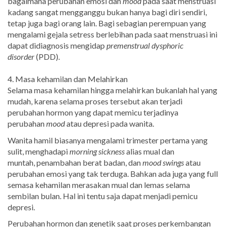
bagaimana perubahan emosi dan
mood
pada saat menstruasi
kadang sangat mengganggu bukan hanya bagi diri sendiri,
tetap juga bagi orang lain. Bagi sebagian perempuan yang
mengalami gejala setress berlebihan pada saat menstruasi ini
dapat didiagnosis mengidap
premenstrual dysphoric
disorder
(PDD).
4. Masa kehamilan dan Melahirkan
Selama masa kehamilan hingga melahirkan bukanlah hal yang
mudah, karena selama proses tersebut akan terjadi
perubahan hormon yang dapat memicu terjadinya
perubahan
mood
atau depresi pada wanita.
Wanita hamil biasanya mengalami trimester pertama yang
sulit, menghadapi
morning sickness
alias mual dan
muntah, penambahan berat badan, dan
mood swings
atau
perubahan emosi yang tak terduga. Bahkan ada juga yang full
semasa kehamilan merasakan mual dan lemas selama
sembilan bulan. Hal ini tentu saja dapat menjadi pemicu
depresi.
Perubahan hormon dan genetik saat proses perkembangan