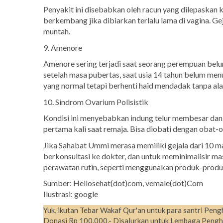
Penyakit ini disebabkan oleh racun yang dilepaskan 
berkembang jika dibiarkan terlalu lama di vagina. Gej
muntah.
9. Amenore
Amenore sering terjadi saat seorang perempuan belu
setelah masa pubertas, saat usia 14 tahun belum men
yang normal tetapi berhenti haid mendadak tanpa ala
10. Sindrom Ovarium Polisistik
Kondisi ini menyebabkan indung telur membesar dan
pertama kali saat remaja. Bisa diobati dengan obat
Jika Sahabat Ummi merasa memiliki gejala dari 10 m
berkonsultasi ke dokter, dan untuk meminimalisir m
perawatan rutin, seperti menggunakan produk-produ
Sumber: Hellosehat(dot)com, vemale(dot)Com
Ilustrasi: google
Yuk, ikutan Tebar Wakaf Qur'an untuk para santri Peng
Donasi Rp 100.000,- Disalurkan untuk Lembaga Pengh