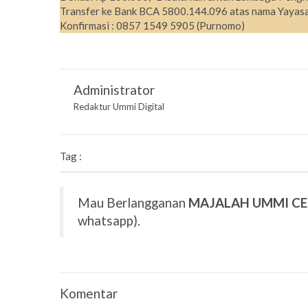
Transfer ke Bank BCA 5800.144.096 atas nama Yayasa
Konfirmasi : 0857 1549 5905 (Purnomo)
Administrator
Redaktur Ummi Digital
Tag :
Mau Berlangganan
MAJALAH UMMI C
whatsapp).
Komentar