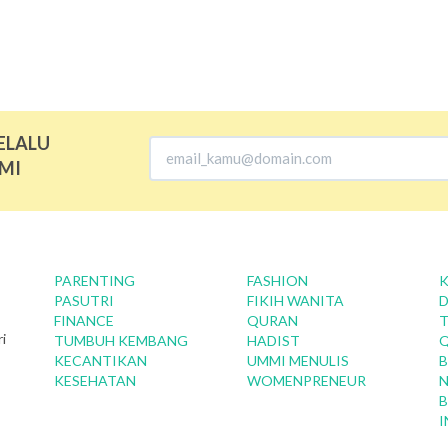
ELALU
MI
PARENTING
FASHION
K
PASUTRI
FIKIH WANITA
D
FINANCE
QURAN
T
i
TUMBUH KEMBANG
HADIST
KECANTIKAN
UMMI MENULIS
B
KESEHATAN
WOMENPRENEUR
N
B
I