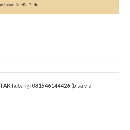
n Insan Media Peduli
ETAK
hubungi
081546144426
(bisa via