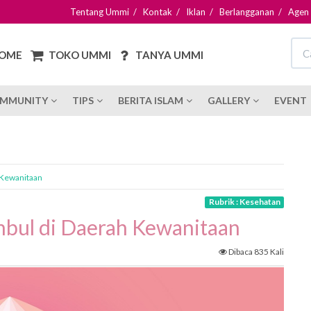
Tentang Ummi
/
Kontak
/
Iklan
/
Berlangganan
/
Agen
OME
TOKO UMMI
TANYA UMMI
MMUNITY
TIPS
BERITA ISLAM
GALLERY
EVENT
 Kewanitaan
Rubrik : Kesehatan
bul di Daerah Kewanitaan
Dibaca 835 Kali