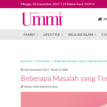
Minggu, 03 Desember 2017 | 14 Rabiul Awal 1439 H
H
FAMILY
LIFESTYLE
BELAJAR ISLAM
CO
Beranda
/
Kesehatan
/
Beberapa Masalah yang Timbul di Daerah
28 November 2017, 18:02:37 WIB
Beberapa Masalah yang Tim
Ditulis Oleh Administrator