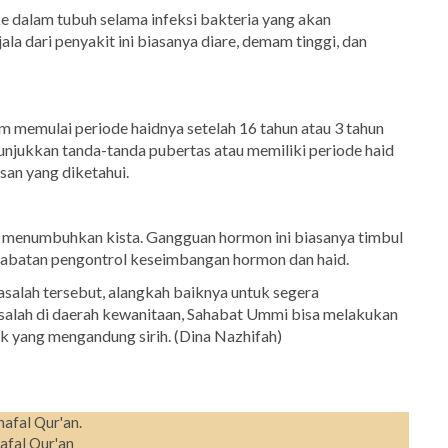
ke dalam tubuh selama infeksi bakteria yang akan
ala dari penyakit ini biasanya diare, demam tinggi, dan
m memulai periode haidnya setelah 16 tahun atau 3 tahun
unjukkan tanda-tanda pubertas atau memiliki periode haid
san yang diketahui.
 menumbuhkan kista. Gangguan hormon ini biasanya timbul
-oabatan pengontrol keseimbangan hormon dan haid.
asalah tersebut, alangkah baiknya untuk segera
asalah di daerah kewanitaan, Sahabat Ummi bisa melakukan
k yang mengandung sirih. (Dina Nazhifah)
hafal Qur'an.
afal Qur'an