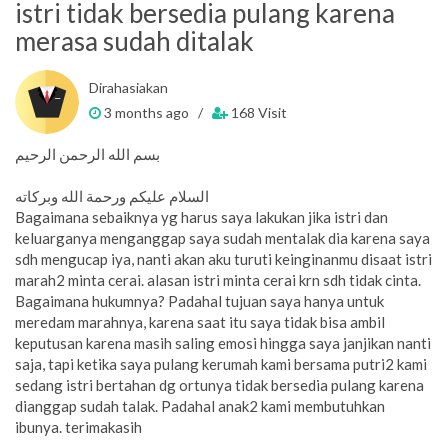
istri tidak bersedia pulang karena
merasa sudah ditalak
Dirahasiakan
3 months ago /
168 Visit
بسم الله الرحمن الرحيم
السلام عليكم ورحمة الله وبركاته
Bagaimana sebaiknya yg harus saya lakukan jika istri dan
keluarganya menganggap saya sudah mentalak dia karena saya
sdh mengucap iya, nanti akan aku turuti keinginanmu disaat istri
marah2 minta cerai. alasan istri minta cerai krn sdh tidak cinta.
Bagaimana hukumnya? Padahal tujuan saya hanya untuk
meredam marahnya, karena saat itu saya tidak bisa ambil
keputusan karena masih saling emosi hingga saya janjikan nanti
saja, tapi ketika saya pulang kerumah kami bersama putri2 kami
sedang istri bertahan dg ortunya tidak bersedia pulang karena
dianggap sudah talak. Padahal anak2 kami membutuhkan
ibunya. terimakasih