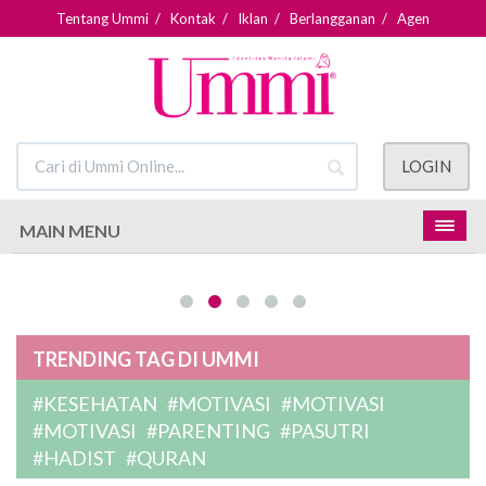
Tentang Ummi
/
Kontak
/
Iklan
/
Berlangganan
/
Agen
LOGIN
MAIN MENU
TRENDING TAG DI UMMI
#KESEHATAN
#MOTIVASI
#MOTIVASI
#MOTIVASI
#PARENTING
#PASUTRI
#HADIST
#QURAN