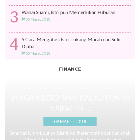
3
Wahai Suami, Istri pun Memerlukan Hiburan
05 Maret 2018
4
5 Cara Mengatasi Istri Tukang Marah dan Sulit
Diatur
05 Maret 2018
FINANCE
JANGAN BERBISNIS KALAU PUNYA
5 SIFAT INI...
09 MARET 2018
Sahabat Ummi, punya bisnis kelihatannya hebat dan enak
ya? Tapi tidak usah tergiur dulu, karena faktanya