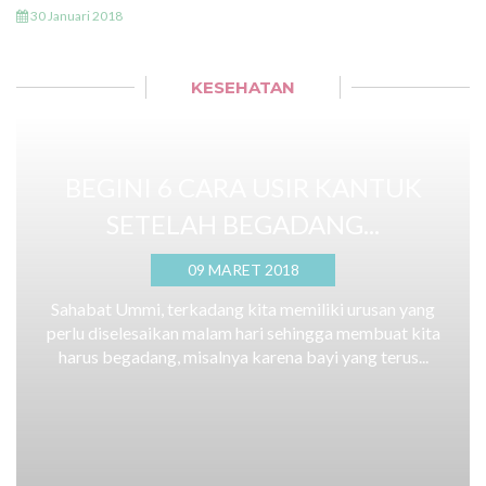
30 Januari 2018
KESEHATAN
BEGINI 6 CARA USIR KANTUK
SETELAH BEGADANG...
09 MARET 2018
Sahabat Ummi, terkadang kita memiliki urusan yang
perlu diselesaikan malam hari sehingga membuat kita
harus begadang, misalnya karena bayi yang terus...