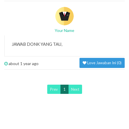
Your Name
JAWAB DONK YANG TAU,
Love Jawaban Ini (
0
)
about 1 year ago
Prev
1
Next