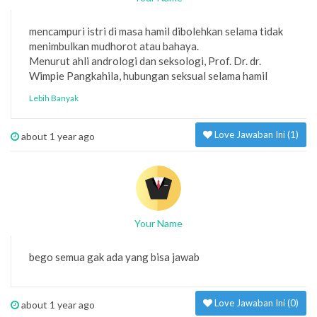
mencampuri istri di masa hamil dibolehkan selama tidak
menimbulkan mudhorot atau bahaya.
Menurut ahli andrologi dan seksologi, Prof. Dr. dr.
Wimpie Pangkahila, hubungan seksual selama hamil
tetap boleh dilakukan. “Tapi, pada tiga bulan pertama
Lebih Banyak
kehamilan, sebaiknya frekuensi hubungan seksual tak
dilakukan sesering seperti biasanya,” ujar peneliti di
Love Jawaban Ini (
1
)
bidang reproduksi dan seksualitas manusia ini.
about 1 year ago
Pasalnya, jika hubungan seksual dipaksakan pada masa
tiga bulan pertama usia kehamilan, dikhawatirkan bisa
terjadi keguguran spontan.
Selain tiga bulan pertama kehamilan, pasangan
sebaiknya juga lebih berhati-hati dalam melakukan
Your Name
hubungan seksual pada saat tiga bulan menjelang waktu
melahirkan. Sebab, menurut Wimpie, dikhawatirkan
terjadi kelahiran dini.1
bego semua gak ada yang bisa jawab
Love Jawaban Ini (
0
)
about 1 year ago