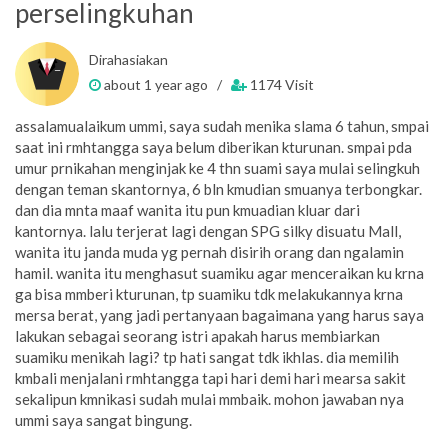
perselingkuhan
Dirahasiakan
about 1 year ago /
1174 Visit
assalamualaikum ummi, saya sudah menika slama 6 tahun, smpai
saat ini rmhtangga saya belum diberikan kturunan. smpai pda
umur prnikahan menginjak ke 4 thn suami saya mulai selingkuh
dengan teman skantornya, 6 bln kmudian smuanya terbongkar.
dan dia mnta maaf wanita itu pun kmuadian kluar dari
kantornya. lalu terjerat lagi dengan SPG silky disuatu Mall,
wanita itu janda muda yg pernah disirih orang dan ngalamin
hamil. wanita itu menghasut suamiku agar menceraikan ku krna
ga bisa mmberi kturunan, tp suamiku tdk melakukannya krna
mersa berat, yang jadi pertanyaan bagaimana yang harus saya
lakukan sebagai seorang istri apakah harus membiarkan
suamiku menikah lagi? tp hati sangat tdk ikhlas. dia memilih
kmbali menjalani rmhtangga tapi hari demi hari mearsa sakit
sekalipun kmnikasi sudah mulai mmbaik. mohon jawaban nya
ummi saya sangat bingung.