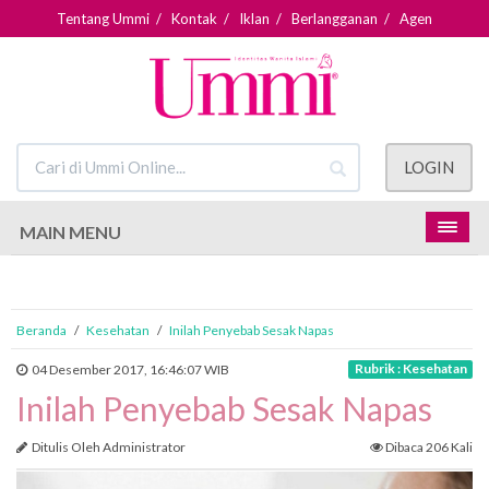
Tentang Ummi
/
Kontak
/
Iklan
/
Berlangganan
/
Agen
LOGIN
MAIN MENU
Beranda
/
Kesehatan
/
Inilah Penyebab Sesak Napas
Rubrik : Kesehatan
04 Desember 2017, 16:46:07 WIB
Inilah Penyebab Sesak Napas
Ditulis Oleh Administrator
Dibaca 206 Kali