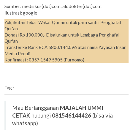
Sumber: mediskus(dot)com, alodokter(dot)com
Ilustrasi: google
Yuk, ikutan Tebar Wakaf Qur'an untuk para santri Penghafal
Qur'an.
Donasi Rp 100.000,- Disalurkan untuk Lembaga Penghafal
Qur'an
Transfer ke Bank BCA 5800.144.096 atas nama Yayasan Insan
Media Peduli
Konfirmasi : 0857 1549 5905 (Purnomo)
Tag :
Mau Berlangganan
MAJALAH UMMI
CETAK
hubungi
081546144426
(bisa via
whatsapp).