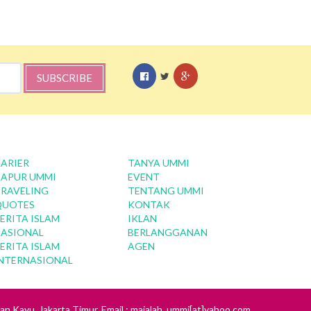
SUBSCRIBE
ARIER
TANYA UMMI
APUR UMMI
EVENT
RAVELING
TENTANG UMMI
QUOTES
KONTAK
ERITA ISLAM
IKLAN
ASIONAL
BERLANGGANAN
ERITA ISLAM
AGEN
NTERNASIONAL
tan Kayu, Jakarta Timur. Email : majalah_ummi[at]yahoo.com