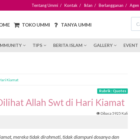
Tentang Ummi
/
Kontak
/
Iklan
/
Berlangganan
/
Agen
OME
TOKO UMMI
TANYA UMMI
MMUNITY
TIPS
BERITA ISLAM
GALLERY
EVENT
 Hari Kiamat
Rubrik : Quotes
lihat Allah Swt di Hari Kiamat
Dibaca 5925 Kali
 kiamat, mereka tidak dirahmati, tidak diampuni dosanya dan