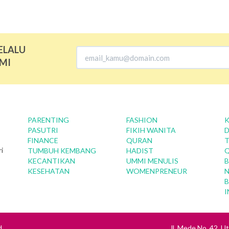
ELALU
MI
PARENTING
FASHION
K
PASUTRI
FIKIH WANITA
D
FINANCE
QURAN
T
i
TUMBUH KEMBANG
HADIST
KECANTIKAN
UMMI MENULIS
B
KESEHATAN
WOMENPRENEUR
N
B
I
d
Jl. Mede No. 42, U