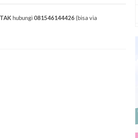
ETAK
hubungi
081546144426
(bisa via