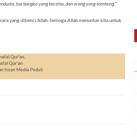
ndusta, tua bangka yang berzina, dan orang yang sombong.”
ara yang dibenci Allah. Semoga Allah menuntun kita untuk
hafal Qur'an.
afal Qur'an
n Insan Media Peduli