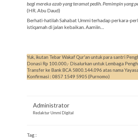
bagi mereka azab yang teramat pedih. Pemimpin yang pe
(HR. Abu Daud)
Berhati-hatilah Sahabat Ummi terhadap perkara-perk
istiqamah di jalan kebaikan. Aamiin…
Yuk, ikutan Tebar Wakaf Qur'an untuk para santri Peng
Donasi Rp 100.000,- Disalurkan untuk Lembaga Pengh
Transfer ke Bank BCA 5800.144.096 atas nama Yayasa
Konfirmasi : 0857 1549 5905 (Purnomo)
Administrator
Redaktur Ummi Digital
Tag :