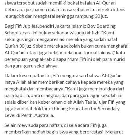
siswa tersebut sudah memiliki bekal hafalan Al-Qur’an
beberapa juz, namun dalam masa sebulan itu mereka intens
muraja’ah
dan menghafal sehingga rampung 30 juz.
Bagi Fifi Jubilea, pendiri Jakarta Islamic Boy Boarding
School, acara ini bukan sekadar wisuda tahfizh. “Kami
sekaligus ingin mengapresiasi mereka yang sudah hafal
Qur’an 30 juz. Sebab mereka sekolah bukan cuma menghafal
Al-Qur’an tetapi juga belajar pelajaran formal lainnya,” kata
perempuan yang akrab disapa Mam Fifi ini oleh para murid
dan guru-guru sekolahnya.
Dalam kesempatan itu, Fifi mengatakan bahwa Al-Qur’an
insya Allah akan memberikan cahaya kepada mereka yang
menghafal dan membacanya. “Kami juga meminta doa dari
para hadirin, para orangtua, dan para guru agar sekolah ini
selalu diberikan keberkahan oleh Allah Ta’ala,” ujar Fifi yang
juga kandidat doktor di bidang Education for Secondary
Level di Perth, Australia.
Selain mewisuda para hafizh, di sela acara Fifi juga
memberikan hadiah bagi siswa yang berprestasi. Menurut