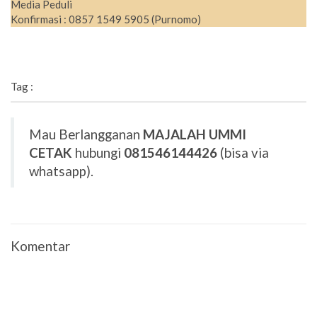
Media Peduli
Konfirmasi : 0857 1549 5905 (Purnomo)
Tag :
Mau Berlangganan
MAJALAH UMMI
CETAK
hubungi
081546144426
(bisa via
whatsapp).
Komentar