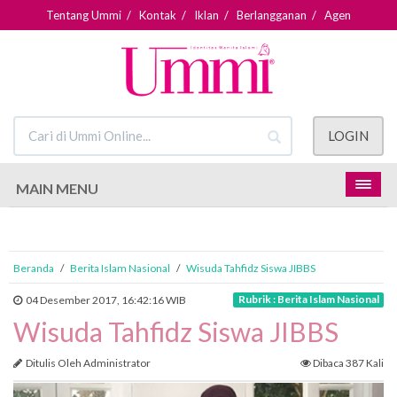
Tentang Ummi
/
Kontak
/
Iklan
/
Berlangganan
/
Agen
LOGIN
MAIN MENU
Beranda
/
Berita Islam Nasional
/
Wisuda Tahfidz Siswa JIBBS
Rubrik : Berita Islam Nasional
04 Desember 2017, 16:42:16 WIB
Wisuda Tahfidz Siswa JIBBS
Ditulis Oleh Administrator
Dibaca 387 Kali