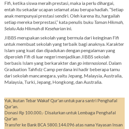
Fifi, ketika siswa meraih prestasi, maka ia perlu dihargai,
entah itu sekadar ucapan selamat atau berupa hadiah. “Setiap
anak mempunyai prestasi sendiri. Oleh karena itu, hargailah
setiap mereka berprestasi,” kata penulis buku
Taman Hikmah,
Selalu Ada Hikmah di Keseharian
ini.
JIBBS merupakan sekolah yang bermula dari keinginan Fifi
untuk membuat sekolah yang terbaik bagi anaknya. Karakter
Islam yang kuat dan dipadukan dengan pengalaman yang
diperoleh Fifi di luar negeri menjadikan JIBBS sekolah
berbasis Islam yang berkarakter dan
go internasional
. Dalam
Graduation Tahfidz Camp perdana ini hadir beberapa tamu
dari sekolah mancanegara, yaitu Jepang, Malaysia, Australia,
Malaysia, Turki, Jepang, Hongkong, dan Australia.
Yuk, ikutan Tebar Wakaf Qur'an untuk para santri Penghafal
Qur'an.
Donasi Rp 100.000,- Disalurkan untuk Lembaga Penghafal
Qur'an
Transfer ke Bank BCA 5800.144.096 atas nama Yayasan Insan