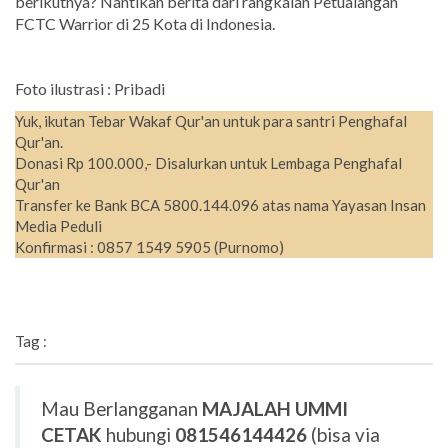
berikutnya? Nantikan berita dari rangkaian Petualangan
FCTC Warrior di 25 Kota di Indonesia.
Foto ilustrasi : Pribadi
Yuk, ikutan Tebar Wakaf Qur'an untuk para santri Penghafal
Qur'an.
Donasi Rp 100.000,- Disalurkan untuk Lembaga Penghafal
Qur'an
Transfer ke Bank BCA 5800.144.096 atas nama Yayasan Insan
Media Peduli
Konfirmasi : 0857 1549 5905 (Purnomo)
Tag :
Mau Berlangganan
MAJALAH UMMI
CETAK
hubungi
081546144426
(bisa via