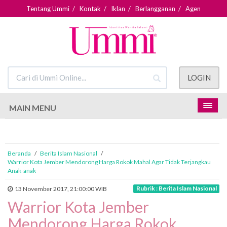
Tentang Ummi
/
Kontak
/
Iklan
/
Berlangganan
/
Agen
LOGIN
MAIN MENU
Beranda
/
Berita Islam Nasional
/
Warrior Kota Jember Mendorong Harga Rokok Mahal Agar Tidak Terjangkau
Anak-anak
Rubrik : Berita Islam Nasional
13 November 2017, 21:00:00 WIB
Warrior Kota Jember
Mendorong Harga Rokok