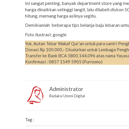
Ini sangat penting, banyak department store yang m
harga dinaikkan setinggi langit, lalu dilabeli diskon
hitung, memang harga aslinya segitu.
Demikianlah beberapa tips belanja baju lebaran unt
Foto ilustrasi: google
Yuk, ikutan Tebar Wakaf Qur'an untuk para santri Peng
Donasi Rp 100.000,- Disalurkan untuk Lembaga Pengh
Transfer ke Bank BCA 5800.144.096 atas nama Yayasa
Konfirmasi : 0857 1549 5905 (Purnomo)
Administrator
Redaksi Ummi Digital
Tag :