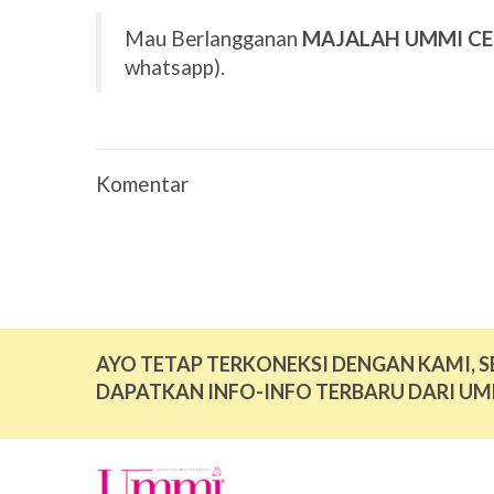
Mau Berlangganan
MAJALAH UMMI C
whatsapp).
Komentar
AYO TETAP TERKONEKSI DENGAN KAMI, S
DAPATKAN INFO-INFO TERBARU DARI UM