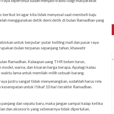
ri raya sepertinya sudah menjadi tradisi bagi masyarakat
 berikut ini agar kita tidak menyesal saat membeli baju
telah menggunakan detik demi detik di bulan Ramadhan yang
abiskan untuk berputar-putar keliling mall dan pasar raya
rupakan bulan terpanas sepanjang tahun, khawatir
m bulan Ramadhan. Kalaupun uang THR belum turun,
n model, warna, dan kisaran harga berapa. Apalagi kalau
 waktu lama untuk memilah-milih sebuah barang.
raya justru sangat tidak menyenangkan, sudahlah harus rela
 kesempatan untuk i'tikaf 10 hari terakhir Ramadhan.
panjang dan sepatu baru, maka jangan sampai kalap ketika
 dan aksesoris yang sebenarnya tidak diperlukan.