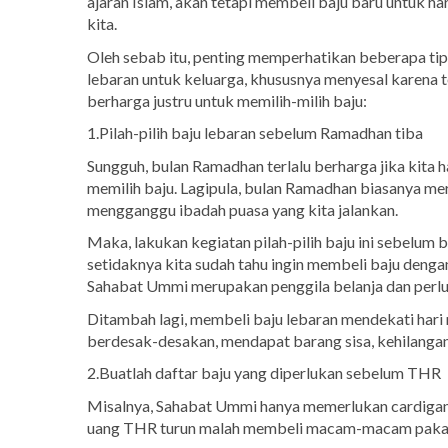
ajaran Islam, akan tetapi membeli baju baru untuk ha
kita.
Oleh sebab itu, penting memperhatikan beberapa tips
lebaran untuk keluarga, khususnya menyesal karena 
berharga justru untuk memilih-milih baju:
1.Pilah-pilih baju lebaran sebelum Ramadhan tiba
Sungguh, bulan Ramadhan terlalu berharga jika kita h
memilih baju. Lagipula, bulan Ramadhan biasanya me
mengganggu ibadah puasa yang kita jalankan.
Maka, lakukan kegiatan pilah-pilih baju ini sebelu
setidaknya kita sudah tahu ingin membeli baju denga
Sahabat Ummi merupakan penggila belanja dan perlu
Ditambah lagi, membeli baju lebaran mendekati hari 
berdesak-desakan, mendapat barang sisa, kehilangan
2.Buatlah daftar baju yang diperlukan sebelum THR
Misalnya, Sahabat Ummi hanya memerlukan cardigan 
uang THR turun malah membeli macam-macam pakaian