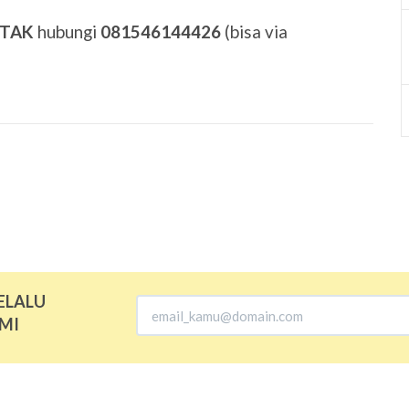
ETAK
hubungi
081546144426
(bisa via
ELALU
MI