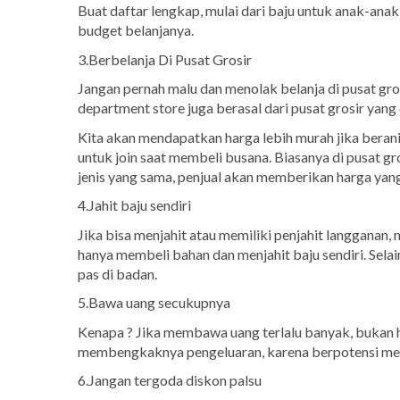
Buat daftar lengkap, mulai dari baju untuk anak-anak,
budget belanjanya.
3.Berbelanja Di Pusat Grosir
Jangan pernah malu dan menolak belanja di pusat grosir
department store juga berasal dari pusat grosir yang 
Kita akan mendapatkan harga lebih murah jika berani m
untuk join saat membeli busana. Biasanya di pusat gr
jenis yang sama, penjual akan memberikan harga yang
4.Jahit baju sendiri
Jika bisa menjahit atau memiliki penjahit langganan, 
hanya membeli bahan dan menjahit baju sendiri. Selain 
pas di badan.
5.Bawa uang secukupnya
Kenapa ? Jika membawa uang terlalu banyak, bukan h
membengkaknya pengeluaran, karena berpotensi memb
6.Jangan tergoda diskon palsu