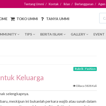
Tentang Ummi
/
Kontak
/
Iklan
/
Berlangganan
/
Agen
OME
TOKO UMMI
TANYA UMMI
MMUNITY
TIPS
BERITA ISLAM
GALLERY
EVENT
Rubrik : Fashion
untuk Keluarga
Dibaca 5838 Kali
imak selengkapnya.
 baru, meskipun ini bukanlah perkara wajib atau sunah dalam