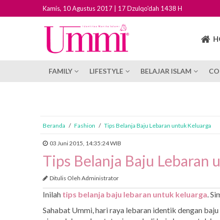
Kamis, 10 Agustus 2017 | 17 Dzulqo'dah 1438 H
H
FAMILY
LIFESTYLE
BELAJAR ISLAM
CO
Beranda
/
Fashion
/
Tips Belanja Baju Lebaran untuk Keluarga
03 Juni 2015, 14:35:24 WIB
Tips Belanja Baju Lebaran 
Ditulis Oleh Administrator
Inilah
tips belanja baju lebaran untuk keluarga
. S
Sahabat Ummi, hari raya lebaran identik dengan baju