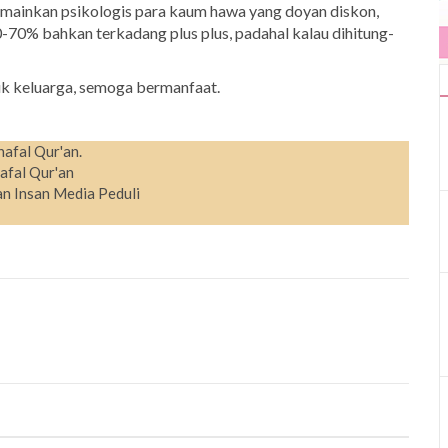
emainkan psikologis para kaum hawa yang doyan diskon,
 50-70% bahkan terkadang plus plus, padahal kalau dihitung-
uk keluarga, semoga bermanfaat.
hafal Qur'an.
afal Qur'an
n Insan Media Peduli