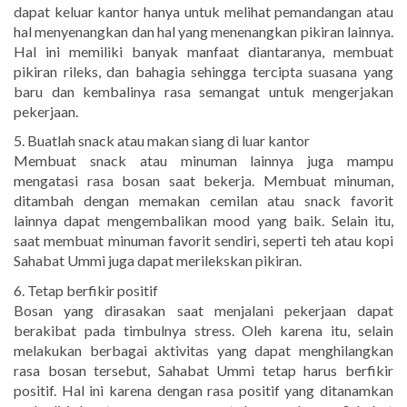
dapat keluar kantor hanya untuk melihat pemandangan atau
hal menyenangkan dan hal yang menenangkan pikiran lainnya.
Hal ini memiliki banyak manfaat diantaranya, membuat
pikiran rileks, dan bahagia sehingga tercipta suasana yang
baru dan kembalinya rasa semangat untuk mengerjakan
pekerjaan.
5. Buatlah snack atau makan siang di luar kantor
Membuat snack atau minuman lainnya juga mampu
mengatasi rasa bosan saat bekerja. Membuat minuman,
ditambah dengan memakan cemilan atau snack favorit
lainnya dapat mengembalikan mood yang baik. Selain itu,
saat membuat minuman favorit sendiri, seperti teh atau kopi
Sahabat Ummi juga dapat merilekskan pikiran.
6. Tetap berfikir positif
Bosan yang dirasakan saat menjalani pekerjaan dapat
berakibat pada timbulnya stress. Oleh karena itu, selain
melakukan berbagai aktivitas yang dapat menghilangkan
rasa bosan tersebut, Sahabat Ummi tetap harus berfikir
positif. Hal ini karena dengan rasa positif yang ditanamkan