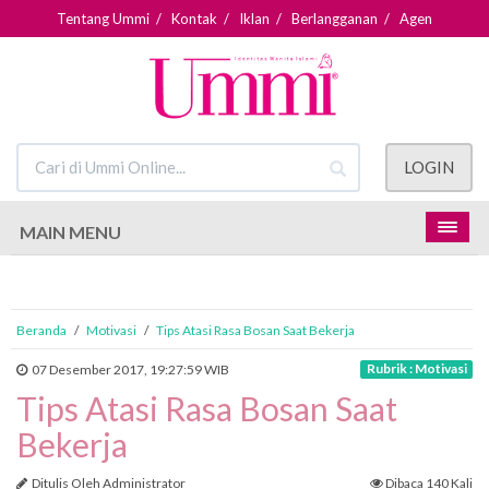
Tentang Ummi
/
Kontak
/
Iklan
/
Berlangganan
/
Agen
LOGIN
MAIN MENU
Beranda
/
Motivasi
/
Tips Atasi Rasa Bosan Saat Bekerja
Rubrik : Motivasi
07 Desember 2017, 19:27:59 WIB
Tips Atasi Rasa Bosan Saat
Bekerja
Ditulis Oleh Administrator
Dibaca 140 Kali