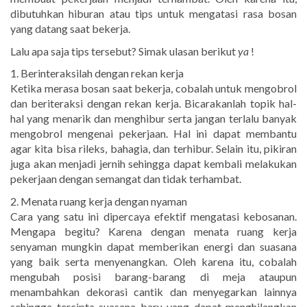
dibutuhkan hiburan atau tips untuk mengatasi rasa bosan
yang datang saat bekerja.
Lalu apa saja tips tersebut? Simak ulasan berikut
ya
!
1. Berinteraksilah dengan rekan kerja
Ketika merasa bosan saat bekerja, cobalah untuk mengobrol
dan beriteraksi dengan rekan kerja. Bicarakanlah topik hal-
hal yang menarik dan menghibur serta jangan terlalu banyak
mengobrol mengenai pekerjaan. Hal ini dapat membantu
agar kita bisa rileks, bahagia, dan terhibur. Selain itu, pikiran
juga akan menjadi jernih sehingga dapat kembali melakukan
pekerjaan dengan semangat dan tidak terhambat.
2. Menata ruang kerja dengan nyaman
Cara yang satu ini dipercaya efektif mengatasi kebosanan.
Mengapa begitu? Karena dengan menata ruang kerja
senyaman mungkin dapat memberikan energi dan suasana
yang baik serta menyenangkan. Oleh karena itu, cobalah
mengubah posisi barang-barang di meja ataupun
menambahkan dekorasi cantik dan menyegarkan lainnya
sehingga tercipta suasana baru yang dapat menghilangkan