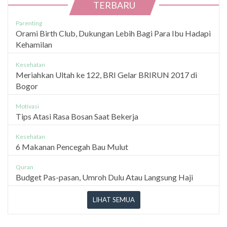
TERBARU
Parenting
Orami Birth Club, Dukungan Lebih Bagi Para Ibu Hadapi
Kehamilan
Kesehatan
Meriahkan Ultah ke 122, BRI Gelar BRIRUN 2017 di
Bogor
Motivasi
Tips Atasi Rasa Bosan Saat Bekerja
Kesehatan
6 Makanan Pencegah Bau Mulut
Quran
Budget Pas-pasan, Umroh Dulu Atau Langsung Haji
LIHAT SEMUA