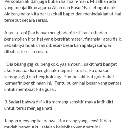
Persoalan akidah juga bukan hal main-main. Misalkan ada
yang menjadikan agama Allah dan RasulNya sebagai olok-
olokan, maka kita perlu sekali baper dan menindaklanjuti hal
tersebut secara serius.
Akan tetapi jika hanya menghadapi kritikan terhadap
penampilan kita, hal yang bersifat materi/finansial, atau fisik,
sebaiknya tidak usah dibesar-besarkan apalagi sampai
dibahas terus-terusan:
"Dia bilang gigiku bengkok, yaa ampun... sakit hati banget
aku, kenapa dia menghinaku seperti itu sih... ku doakan
semoga gigi dia bengkok juga. Sampai akhirat gak bakal
kumaafin penghinaan ini." Tentu bukan hal besar yang pantas
untuk membuat kita gusar.
3. Sadari bahwa diri kita memang sensitif, maka latih diri
untuk terus menjaga hati
Jangan menyangkal bahwa kita orang yang sensitif dan
mudah baper. Akui sajalah kelebihan yang satu ini.