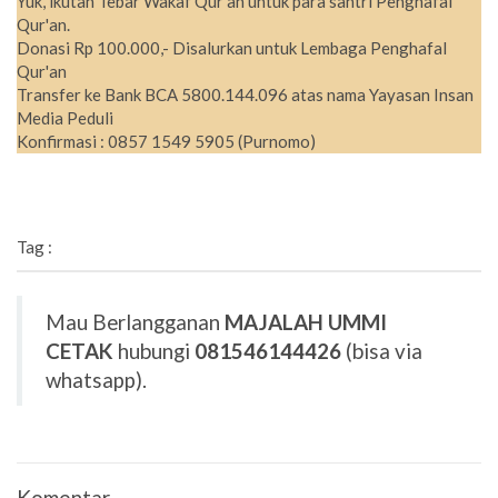
Yuk, ikutan Tebar Wakaf Qur'an untuk para santri Penghafal
Qur'an.
Donasi Rp 100.000,- Disalurkan untuk Lembaga Penghafal
Qur'an
Transfer ke Bank BCA 5800.144.096 atas nama Yayasan Insan
Media Peduli
Konfirmasi : 0857 1549 5905 (Purnomo)
Tag :
Mau Berlangganan
MAJALAH UMMI
CETAK
hubungi
081546144426
(bisa via
whatsapp).
Komentar