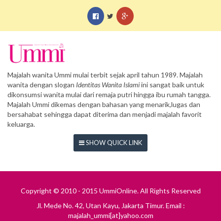
Majalah wanita Ummi mulai terbit sejak april tahun 1989. Majalah
wanita dengan slogan
Identitas Wanita Islami
ini sangat baik untuk
dikonsumsi wanita mulai dari remaja putri hingga ibu rumah tangga.
Majalah Ummi dikemas dengan bahasan yang menarik,lugas dan
bersahabat sehingga dapat diterima dan menjadi majalah favorit
keluarga.
SHOW QUICK LINK
Copyright © 2010 - 2015 UmmiOnline. All Rights Reserved
Jl. Mede No. 42, Utan Kayu, Jakarta Timur. Email :
majalah_ummi[at]yahoo.com