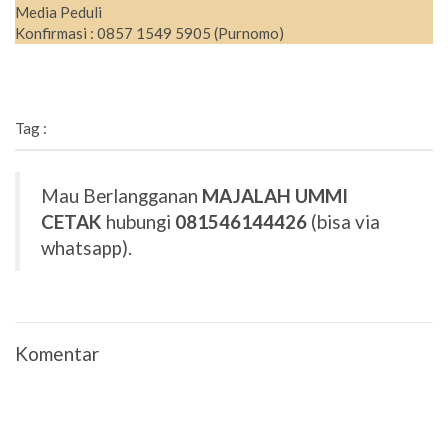
Media Peduli
Konfirmasi : 0857 1549 5905 (Purnomo)
Tag :
Mau Berlangganan
MAJALAH UMMI
CETAK
hubungi
081546144426
(bisa via
whatsapp).
Komentar