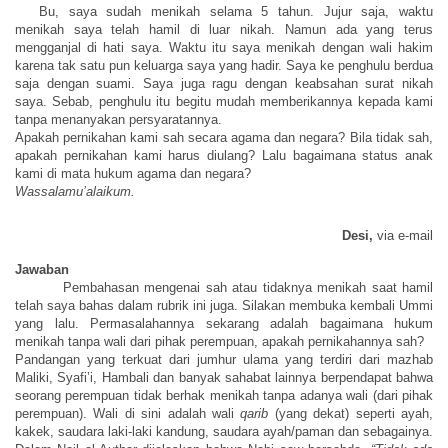
Bu, saya sudah menikah selama 5 tahun. Jujur saja, waktu
menikah saya telah hamil di luar nikah. Namun ada yang terus
meng
g
anjal di hati saya. Waktu itu saya menikah dengan wali hakim
karena tak satu pun keluarga saya yang hadir. Saya ke penghulu berdua
saja dengan suami. Saya juga ragu dengan keabsahan surat nikah
saya. Sebab, penghulu itu begitu mudah memberikannya kepada kami
tanpa menanyakan persyaratannya.
Apakah pernikahan kami sah secara agama dan negara? Bila tidak sah,
apakah pernikahan kami harus diulang? Lalu bagaimana status anak
kami di mata hukum agama dan negara?
Wassalamu’alaikum.
Desi,
via e-mail
Jawaban
Pembahasan mengenai sah
atau tidaknya
menikah saat hamil
telah saya bahas
dalam rubrik ini juga. S
il
a
kan membuka
kembali
Ummi
yang lalu. Permasalahannya
sekarang
adalah bagaimana hukum
menikah tanpa wali dari pihak perempuan, apakah pernikahannya sah?
Pandangan yang terkuat dari
j
umhur
u
lama yang terdiri dari mazhab
Maliki, Syafi’i, Hambali dan banyak sahabat lainnya berpendapat bahwa
seorang perempuan tidak berhak menikah tanpa adanya wali (dari pihak
perempuan). Wali di
sini adalah wali
qarib
(
yang dekat
)
seperti ayah,
kakek, saudara laki-laki kandung, saudara ayah/paman d
an sebagainya
.