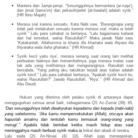
Mantera dan Jampi-jampi. “Sesungguhnya bermantera (ar-ruqa’),
dan jimat (tama’im) dan pekasih/pelet (at-tiwalah) adalah syrik.“
(HR Ibnu Majah)
Merasa sial karena sesuatu
. K
ata
N
abi
saw,
“
Barangsiapa yang
tidak jadi melakukan sesuatu karena merasa sial, maka ia telah
syirik.
”
Lalu
para sahabat ra bertanya
, “
Lalu bagaimana kafarat
dari hal tersebut
,
wahai Rasulullah?
”
Maka jawab
N
abi
saw,
“
Katakanlah
,
Allahumma la khaira illa khairaka wala thiyara illa
thiyaraka wala ilaha ghairaka.
”
(HR Ahmad)
Syirik kecil yaitu riya’, merasa senang saat orang lain melihat
perbuatan baiknya dan menambahnya, juga merasa malas saat
tak ada yang melihatnya dan menguranginya. Rasullah saw
bersabda, “Yang paling aku takutkan terjadi atas kalian adalah
syirik kecil.” Lalu para sahabat bertanya, “Apakah syirik kecil itu,
wahai Rasulullah?” Jawab Rasulullah, “Riya’.” (HR Ahmad dan
Abu Daud)
Hukum yang diterima oleh pelaku syirik di
antaranya dapat
menggugurkan semua amal baik
, sebagaimana QS Az-Zumar (39): 65,
“
Dan sesungguhnya telah diwahyukan kepadamu dan kepada (nabi-nabi)
yang sebelummu.
‘
Jika kamu mempersekutukan (Allah), niscaya akan
hapuslah amalmu dan tentulah kamu termasuk orang-orang yang
merugi
’.”
Apabila tidak bertobat ketika masih hidup atau saat
meninggalnya masih berbuat syirik maka ia
kekal dan abadi di neraka
.
Lalu pada QS An-Nisaa’ (4):
116
, Allah juga menegaskan,