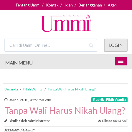
Tentang Ummi
/
Kontak
/
Iklan
/
Berlangganan
/
Agen
LOGIN
MAIN MENU
Beranda
/
Fikih Wanita
/
Tanpa Wali Harus Nikah Ulang?
Rubrik : Fikih Wanita
04 Mei 2010, 09:51:58 WIB
Tanpa Wali Harus Nikah Ulang?
Ditulis Oleh Administrator
Dibaca 6013 Kali
Assalamu’alaikum,