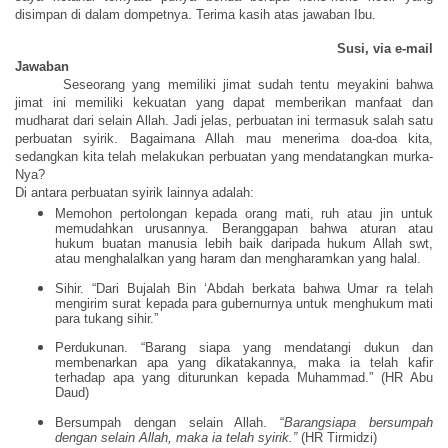
disimpan di dalam dompetnya. Terima kasih atas jawaban Ibu.
Susi, via e-mail
Jawaban
Seseorang yang memiliki
j
imat
sudah
tentu meyakini bahwa
jimat ini memiliki kekuatan yang dapat memberikan manfaat dan
mudharat
dari
selain Allah
. Jadi jelas
, perbuatan ini termasuk salah satu
perbuatan syirik. Bagaimana Allah mau menerima doa-doa kita,
sedangkan kita telah melakukan perbuatan yang mendatangkan murka
-
Nya?
Di
antara perbuatan syirik
lainnya
adalah
:
M
emohon pertolongan kepada orang mati, ruh
atau jin untuk
memudahkan urusannya
. Beranggapan bahwa aturan atau
hukum buatan manusia lebih baik daripada hukum Allah swt,
atau menghalalkan yang haram dan mengharamkan yang halal.
Sihir. “Dari Bujalah Bin ‘Abdah berkata bahwa Umar ra telah
mengirim surat kepada para gubernurnya untuk menghukum mati
para tukang sihir.”
Perdukunan. “Barang siapa yang mendatangi dukun dan
membenarkan apa yang dikatakannya, maka ia telah kafir
terhadap apa yang diturunkan kepada Muhammad.” (HR Abu
Daud)
Bersumpah dengan selain Allah
.
“
Barangsiapa bersumpah
dengan selain Allah, maka ia telah syirik.
”
(
HR Tirmidzi)