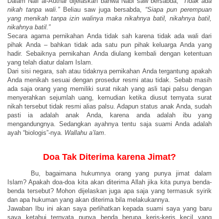
Dalam Nail al-Authar dijelaskan bahwa Nabi saw bersabda
,
“
Tidak ada
n
ikah tanpa wali.
”
Beliau saw juga bersabda
,
“
Siapa
pun perempuan
yang menikah tanpa izin walinya maka nika
h
nya batil, nikahnya batil,
nikahnya batil.
”
Secara agama pernikahan
A
nda
tidak sah karena tidak ada wali dari
pihak
A
nda
– bahkan
tidak ada satu
pun pihak keluarga
Anda
yang
hadir. Sebaiknya pernikahan
A
nda diulang kembali dengan ketentuan
yang telah diatur
dalam
Islam.
Dari sisi negara
, sah atau tidaknya
pernikahan
A
nda tergantung
apakah
A
nda menikah sesuai dengan prosedur resmi atau tidak. Sebab masih
ada saja orang yang memiliki surat nikah yang asli tapi palsu dengan
menyerahkan sejumlah uang, kemudian ketika diusut ternyata surat
nikah tersebut tidak resmi alias palsu. Adapun status anak
A
nda
, sudah
pasti
ia adalah anak
A
nda, karena anda adalah ibu yang
mengandungnya
. S
edangkan ayahnya tentu saja
suami Anda
adalah
ayah
“
biologis”
-
nya.
Wall
a
hu a’lam
.
Doa Tak Diterima karena Jimat?
Bu, bagaimana hukumnya orang yang punya jimat dalam
Islam? Apakah doa-doa kita akan diterima Allah jika kita punya benda-
benda tersebut? Mohon dijelaskan juga apa saja yang termasuk syirik
dan apa hukuman yang akan diterima bila melakukannya.
J
awaban Ibu ini akan saya perlihatkan kepada suami saya yang baru
saya ketahui ternyata punya benda berupa keris-keris kecil yang