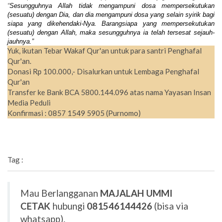
“
Sesungguhnya Allah tidak mengampuni dosa mempersekutukan
(sesuatu) dengan Dia, dan dia mengampuni dosa yang selain syirik bagi
siapa yang dikehendaki-Nya. Barangsiapa yang mempersekutukan
(sesuatu) dengan Allah, maka sesungguhnya ia telah tersesat sejauh-
jauhnya.
”
Yuk, ikutan Tebar Wakaf Qur'an untuk para santri Penghafal
Qur'an.
Donasi Rp 100.000,- Disalurkan untuk Lembaga Penghafal
Qur'an
Transfer ke Bank BCA 5800.144.096 atas nama Yayasan Insan
Media Peduli
Konfirmasi : 0857 1549 5905 (Purnomo)
Tag :
Mau Berlangganan
MAJALAH UMMI
CETAK
hubungi
081546144426
(bisa via
whatsapp).