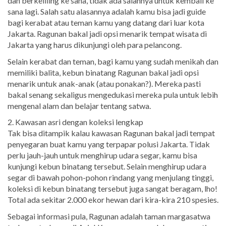
dan berkeliling ke sana, tidak ada salahnya untuk kembali ke
sana lagi. Salah satu alasannya adalah kamu bisa jadi guide
bagi kerabat atau teman kamu yang datang dari luar kota
Jakarta. Ragunan bakal jadi opsi menarik tempat wisata di
Jakarta yang harus dikunjungi oleh para pelancong.
Selain kerabat dan teman, bagi kamu yang sudah menikah dan
memiliki balita, kebun binatang Ragunan bakal jadi opsi
menarik untuk anak-anak (atau ponakan?). Mereka pasti
bakal senang sekaligus mengedukasi mereka pula untuk lebih
mengenal alam dan belajar tentang satwa.
2. Kawasan asri dengan koleksi lengkap
Tak bisa ditampik kalau kawasan Ragunan bakal jadi tempat
penyegaran buat kamu yang terpapar polusi Jakarta. Tidak
perlu jauh-jauh untuk menghirup udara segar, kamu bisa
kunjungi kebun binatang tersebut. Selain menghirup udara
segar di bawah pohon-pohon rindang yang menjulang tinggi,
koleksi di kebun binatang tersebut juga sangat beragam, lho!
Total ada sekitar 2.000 ekor hewan dari kira-kira 210 spesies.
Sebagai informasi pula, Ragunan adalah taman margasatwa