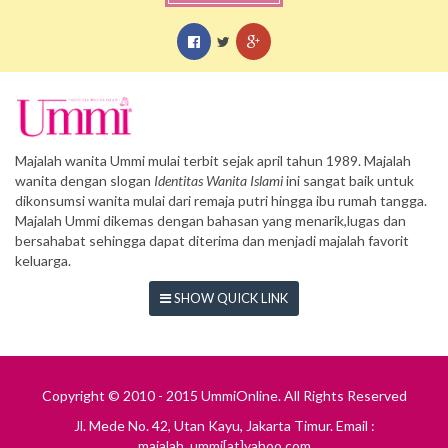
Majalah wanita Ummi mulai terbit sejak april tahun 1989. Majalah
wanita dengan slogan
Identitas Wanita Islami
ini sangat baik untuk
dikonsumsi wanita mulai dari remaja putri hingga ibu rumah tangga.
Majalah Ummi dikemas dengan bahasan yang menarik,lugas dan
bersahabat sehingga dapat diterima dan menjadi majalah favorit
keluarga.
SHOW QUICK LINK
Copyright © 2010 - 2015 UmmiOnline. All Rights Reserved
Jl. Mede No. 42, Utan Kayu, Jakarta Timur. Email :
majalah_ummi[at]yahoo.com