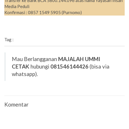
Transfer ke Bank BCA 5800.144.096 atas nama Yayasan Insan
Media Peduli
Konfirmasi : 0857 1549 5905 (Purnomo)
Tag :
Mau Berlangganan
MAJALAH UMMI
CETAK
hubungi
081546144426
(bisa via
whatsapp).
Komentar