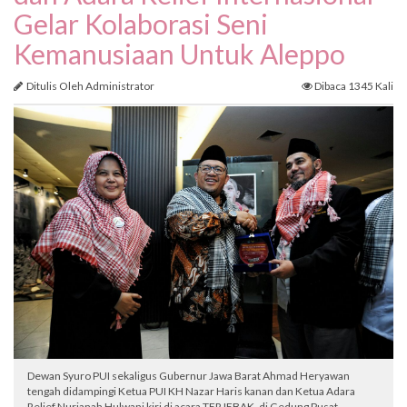
Gelar Kolaborasi Seni
Kemanusiaan Untuk Aleppo
Ditulis Oleh Administrator
Dibaca 1345 Kali
Dewan Syuro PUI sekaligus Gubernur Jawa Barat Ahmad Heryawan
tengah didampingi Ketua PUI KH Nazar Haris kanan dan Ketua Adara
Relief Nurjanah Hulwani kiri di acara TERJEBAK, di Gedung Pusat