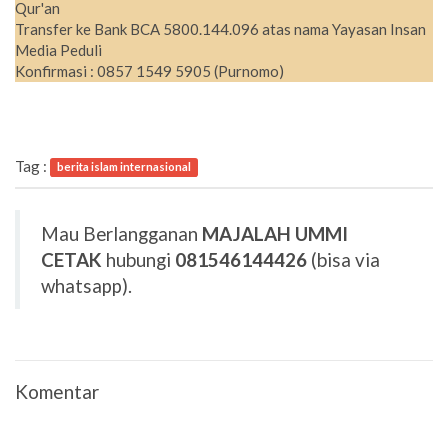
Qur'an
Transfer ke Bank BCA 5800.144.096 atas nama Yayasan Insan
Media Peduli
Konfirmasi : 0857 1549 5905 (Purnomo)
Tag :
berita islam internasional
Mau Berlangganan
MAJALAH UMMI
CETAK
hubungi
081546144426
(bisa via
whatsapp).
Komentar