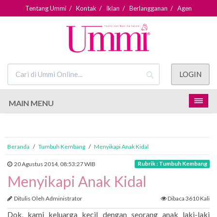
Tentang Ummi
/
Kontak
/
Iklan
/
Berlangganan
/
Agen
LOGIN
MAIN MENU
Beranda
/
Tumbuh Kembang
/
Menyikapi Anak Kidal
Rubrik : Tumbuh Kembang
20 Agustus 2014, 08:53:27 WIB
Menyikapi Anak Kidal
Ditulis Oleh Administrator
Dibaca 3610 Kali
Dok, kami keluarga kecil dengan seorang anak laki-laki