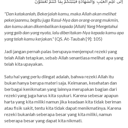
اِلٰى عٰلِمِ الْغَيْبِ وَالشَّهَادَةِ فَيُنَبِّئُكُمْ بِمَا كُنْتُمْ تَعْمَلُوْنَ
"Dan katakanlah, Bekerjalah kamu, maka Allah akan melihat
pekerjaanmu, begitu juga Rasul-Nya dan orang-orang mukmin,
dan kamu akan dikembalikan kepada (Allah) Yang Mengetahui
yang gaib dan yang nyata, lalu diberitakan-Nya kepada kamu apa
yang telah kamu kerjakan."
(QS. At-Taubah [9]: 105)
Jadi jangan pernah palas berupaya menjemput rezeki yang
telah Allah tetapkan, sebab Allah senantiasa melihat apa yang
telah kita upayakan.
Satu hal yang perlu diingat adalah, bahwa rezeki Allah itu
bukan hanya berupa materi saja. Keimanan, kesehatan dan
berbagai kenikmatan yang lainnya merupakan bagian dari
rezeki yang juga harus kita syukuri. Karena sebesar apapun
harta yang kita miliki namun jika keadaan kita tidak beriman
atau fisik sakit, tentu kita tidak dapat menikmatinya. Karena
rezeki bukanlah seberapa besar yang kita miliki, namun
seberapa besar yang dapat kita nikmati.