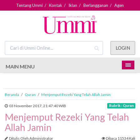
Tentang Ummi
/
Kontak
/
Iklan
/
Berlangganan
/
Agen
LOGIN
MAIN MENU
Beranda
/
Quran
/
Menjemput Rezeki Yang Telah Allah Jamin
Rubrik : Quran
03 November 2017, 21:47:40 WIB
Menjemput Rezeki Yang Telah
Allah Jamin
Ditulis Oleh Administrator
Dibaca 11534 Kali