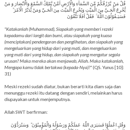
قُلْ مَنْ يَّرْزُقُكُمْ مِّنَ السَّمَآءِ وَالْاَرْضِ اَمَّنْ يَّمْلِكُ السَّمْعَ وَالْاَبْصَارَ وَ مَنْ
يُّخْرِجُ الْحَـيَّ مِنَ الْمَيِّتِ وَيُخْرِجُ الْمَيِّتَ مِنَ الْحَـيِّ وَمَنْ يُّدَبِّرُ الْاَمْرَ ۗ
فَسَيَـقُوْلُوْنَ اللّٰهُ ۚ فَقُلْ اَفَلَا تَتَّقُوْنَ
"Katakanlah (Muhammad), Siapakah yang memberi rezeki
kepadamu dari langit dan bumi, atau siapakah yang kuasa
(menciptakan) pendengaran dan penglihatan, dan siapakah yang
mengeluarkan yang hidup dari yang mati, dan mengeluarkan
yang mati dari yang hidup, dan siapakah yang mengatur segala
urusan? Maka mereka akan menjawab, Allah. Maka katakanlah,
Mengapa kamu tidak bertakwa (kepada-Nya)?"
(QS. Yunus [10]:
31)
Meski rezeki sudah diatur, bukan berarti kita diam saja dan
menunggu rezeki itu datang dengan sendiri, melainkan harus
diupayakan untuk menjemputnya.
Allah SWT berfirman:
وَقُلِ اعْمَلُوْا فَسَيَرَى اللّٰهُ عَمَلَكُمْ وَرَسُوْلُهٗ وَالْمُؤْمِنُوْنَ ۗ وَسَتُرَدُّوْنَ