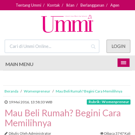
Tentang Ummi
/
Kontak
/
Iklan
/
Berlangganan
/
Agen
LOGIN
MAIN MENU
Beranda
/
Womenpreneur
/
Mau Beli Rumah? Begini Cara Memilihnya
Rubrik : Womenpreneur
19 Mei 2016, 13:58:33 WIB
Mau Beli Rumah? Begini Cara
Memilihnya
Ditulis Oleh Administrator
Dibaca 3747 Kali