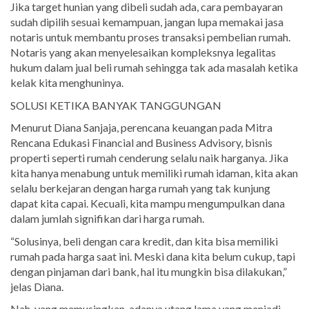
Jika target hunian yang dibeli sudah ada, cara pembayaran
sudah dipilih sesuai kemampuan, jangan lupa memakai jasa
notaris untuk membantu proses transaksi pembelian rumah.
Notaris yang akan menyelesaikan kompleksnya legalitas
hukum dalam jual beli rumah sehingga tak ada masalah ketika
kelak kita menghuninya.
SOLUSI KETIKA BANYAK TANGGUNGAN
Menurut Diana Sanjaja, perencana keuangan pada Mitra
Rencana Edukasi Financial and Business Advisory, bisnis
properti seperti rumah cenderung selalu naik harganya. Jika
kita hanya menabung untuk memiliki rumah idaman, kita akan
selalu berkejaran dengan harga rumah yang tak kunjung
dapat kita capai. Kecuali, kita mampu mengumpulkan dana
dalam jumlah signifikan dari harga rumah.
“Solusinya, beli dengan cara kredit, dan kita bisa memiliki
rumah pada harga saat ini. Meski dana kita belum cukup, tapi
dengan pinjaman dari bank, hal itu mungkin bisa dilakukan,”
jelas Diana.
Nah, yang memusingkan, adanya utang lama yang menjadi