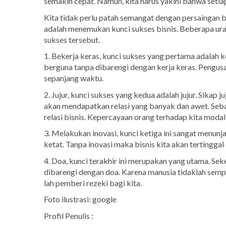
semakin cepat. Namun, kita harus yakini bahwa setia
Kita tidak perlu patah semangat dengan persaingan bi
adalah menemukan kunci sukses bisnis. Beberapa u
sukses tersebut.
1. Bekerja keras, kunci sukses yang pertama adalah k
berguna tanpa dibarengi dengan kerja keras. Pengusa
sepanjang waktu.
2. Jujur, kunci sukses yang kedua adalah jujur. Sikap j
akan mendapatkan relasi yang banyak dan awet. Sebal
relasi bisnis. Kepercayaan orang terhadap kita modal
3. Melakukan inovasi, kunci ketiga ini sangat menunj
ketat. Tanpa inovasi maka bisnis kita akan tertinggal
4. Doa, kunci terakhir ini merupakan yang utama. Seke
dibarengi dengan doa. Karena manusia tidaklah semp
lah pemberi rezeki bagi kita.
Foto ilustrasi: google
Profil Penulis :