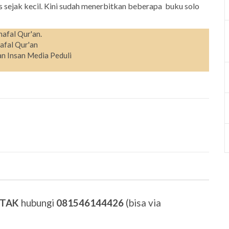
 sejak kecil. Kini sudah menerbitkan beberapa buku solo
hafal Qur'an.
afal Qur'an
n Insan Media Peduli
ETAK
hubungi
081546144426
(bisa via