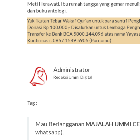
Meti Herawati. Ibu rumah tangga yang gemar menulis
dan buku antologi.
Yuk, ikutan Tebar Wakaf Qur'an untuk para santri Peng
Donasi Rp 100.000,- Disalurkan untuk Lembaga Pengh
Transfer ke Bank BCA 5800.144.096 atas nama Yayasa
Konfirmasi : 0857 1549 5905 (Purnomo)
Administrator
Redaksi Ummi Digital
Tag :
Mau Berlangganan
MAJALAH UMMI C
whatsapp).