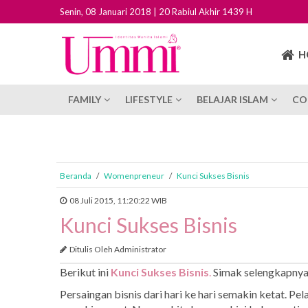
Senin, 08 Januari 2018 | 20 Rabiul Akhir 1439 H
H
FAMILY
LIFESTYLE
BELAJAR ISLAM
CO
Beranda
/
Womenpreneur
/
Kunci Sukses Bisnis
08 Juli 2015, 11:20:22 WIB
Kunci Sukses Bisnis
Ditulis Oleh Administrator
Berikut ini
Kunci Sukses Bisnis
.
Simak selengkapny
Persaingan bisnis dari hari ke hari semakin ketat. 