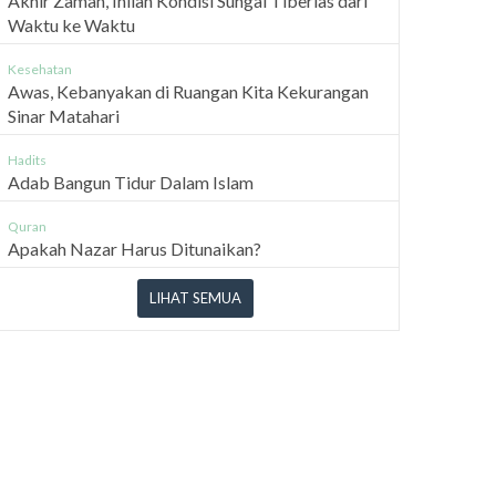
Akhir Zaman, Inilah Kondisi Sungai Tiberias dari
Waktu ke Waktu
Kesehatan
Awas, Kebanyakan di Ruangan Kita Kekurangan
Sinar Matahari
Hadits
Adab Bangun Tidur Dalam Islam
Quran
Apakah Nazar Harus Ditunaikan?
LIHAT SEMUA