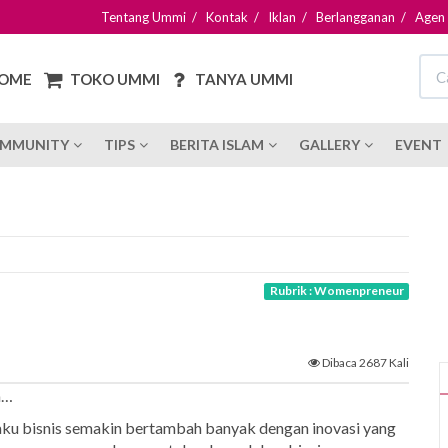
Tentang Ummi
/
Kontak
/
Iklan
/
Berlangganan
/
Agen
OME
TOKO UMMI
TANYA UMMI
MMUNITY
TIPS
BERITA ISLAM
GALLERY
EVENT
Rubrik : Womenpreneur
Dibaca 2687 Kali
a…
Pelaku bisnis semakin bertambah banyak dengan inovasi yang