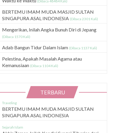
Waktu ke Waktu
(Dibaca 48484 Kali)
BERTEMU IMAM MUDA MASJID SULTAN
SINGAPURA ASAL INDONESIA
(Dibaca 2301 Kali)
Mengerikan, Inilah Angka Bunuh Diri di Jepang
(Dibaca 1570 Kali)
Adab Bangun Tidur Dalam Islam
(Dibaca 1137 Kali)
Pelestina, Apakah Masalah Agama atau
Kemanusiaan
(Dibaca 1104 Kali)
TERBARU
Traveling
BERTEMU IMAM MUDA MASJID SULTAN
SINGAPURA ASAL INDONESIA
Sejarah Islam