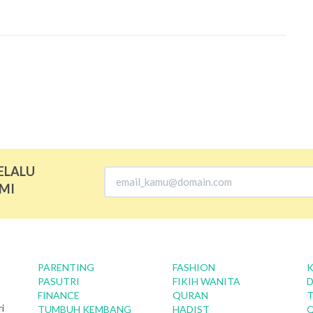
ELALU
MI
PARENTING
FASHION
K
PASUTRI
FIKIH WANITA
D
FINANCE
QURAN
T
i
TUMBUH KEMBANG
HADIST