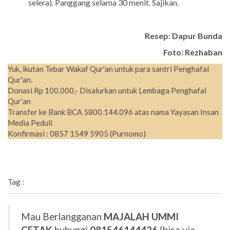
selera). Panggang selama 30 menit. Sajikan.
Resep: Dapur Bunda
Foto: Rezhaban
Yuk, ikutan Tebar Wakaf Qur'an untuk para santri Penghafal
Qur'an.
Donasi Rp 100.000,- Disalurkan untuk Lembaga Penghafal
Qur'an
Transfer ke Bank BCA 5800.144.096 atas nama Yayasan Insan
Media Peduli
Konfirmasi : 0857 1549 5905 (Purnomo)
Tag :
Mau Berlangganan
MAJALAH UMMI
CETAK
hubungi
081546144426
(bisa via