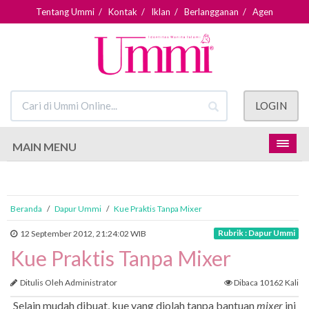
Tentang Ummi
/
Kontak
/
Iklan
/
Berlangganan
/
Agen
LOGIN
MAIN MENU
Beranda
/
Dapur Ummi
/
Kue Praktis Tanpa Mixer
Rubrik : Dapur Ummi
12 September 2012, 21:24:02 WIB
Kue Praktis Tanpa Mixer
Ditulis Oleh Administrator
Dibaca 10162 Kali
Selain mudah dibuat, kue yang diolah tanpa bantuan
mixer
ini