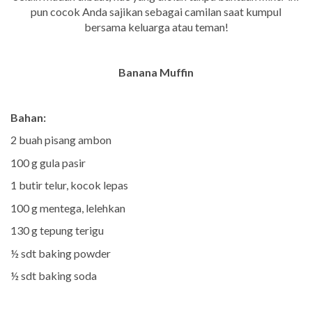
pun cocok Anda sajikan sebagai camilan saat kumpul
bersama keluarga atau teman!
Banana Muffin
Bahan:
2 buah pisang ambon
100 g gula pasir
1 butir telur, kocok lepas
100 g mentega, lelehkan
130 g tepung terigu
½ sdt baking powder
½ sdt baking soda