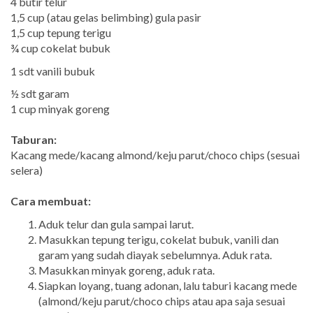
4 butir telur
1,5 cup (atau gelas belimbing) gula pasir
1,5 cup tepung terigu
¾ cup cokelat bubuk
1 sdt vanili bubuk
½ sdt garam
1 cup minyak goreng
Taburan:
Kacang mede/kacang almond/keju parut/choco chips (sesuai
selera)
Cara membuat:
Aduk telur dan gula sampai larut.
Masukkan tepung terigu, cokelat bubuk, vanili dan
garam yang sudah diayak sebelumnya. Aduk rata.
Masukkan minyak goreng, aduk rata.
Siapkan loyang, tuang adonan, lalu taburi kacang mede
(almond/keju parut/choco chips atau apa saja sesuai